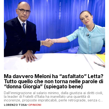
Ma davvero Meloni ha “asfaltato” Letta?
Tutto quello che non torna nelle parole di
“donna Giorgia” (spiegato bene)
Dall’immigrazione al salario minimo, dalla giustizia ai diritti civili,
la leader di Fratelli d’Italia ha inanellato una quantità di
incorenze, proposte impraticabili, perle retrograde, senza che
nessuno – a destra come a sinistra – glielo abbia fatto notare
LORENZO TOSA
-
OPINIONI