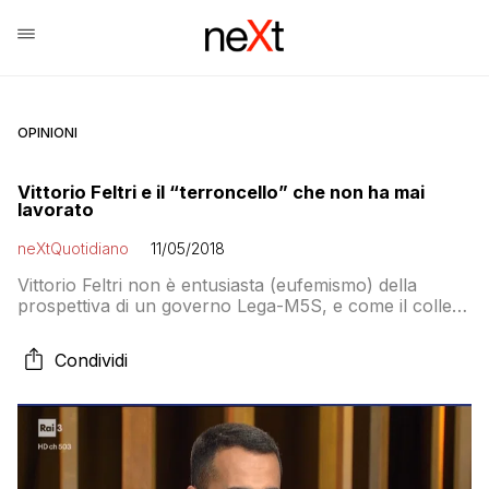
OPINIONI
Vittorio Feltri e il “terroncello” che non ha mai
lavorato
neXtQuotidiano
11/05/2018
Vittorio Feltri non è entusiasta (eufemismo) della
prospettiva di un governo Lega-M5S, e come il collega
Sallusti sconsiglia a Matteo Salvini di mettersi con Luigi
Di Maio, a cui, già che c’è, riserva qualche insulto:
Condividi
Non è arduo ipotizzare che la diarchia Luigino-Matteo
non durerà a lungo. I due soggetti sono incompatibili,
avendo idee (se […]