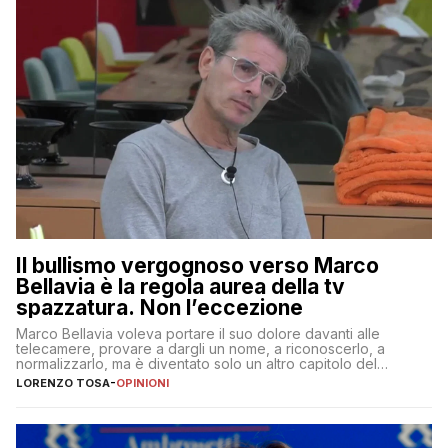
Il bullismo vergognoso verso Marco
Bellavia è la regola aurea della tv
spazzatura. Non l’eccezione
Marco Bellavia voleva portare il suo dolore davanti alle
telecamere, provare a dargli un nome, a riconoscerlo, a
normalizzarlo, ma è diventato solo un altro capitolo del
copione
LORENZO TOSA
-
OPINIONI