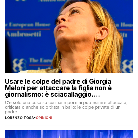
Usare le colpe del padre di Giorgia
Meloni per attaccare la figlia non è
giornalismo: è sciacallaggio.
Dimostriamo di essere diversi
C’è solo una cosa su cui mai e poi mai può essere attaccata,
criticata o anche solo tirata in ballo: le colpe private di un
padre
LORENZO TOSA
-
OPINIONI