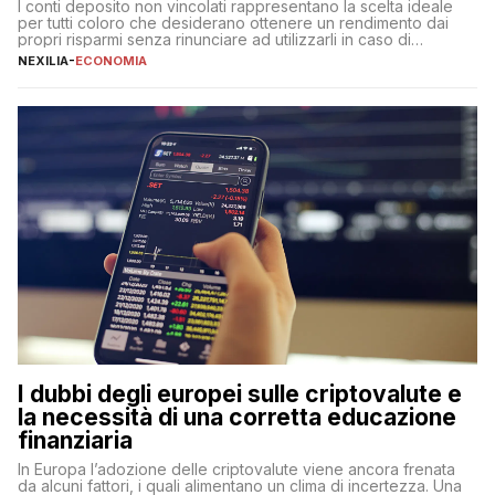
I conti deposito non vincolati rappresentano la scelta ideale
per tutti coloro che desiderano ottenere un rendimento dai
propri risparmi senza rinunciare ad utilizzarli in caso di
necessità. A differenza delle forme vincolate tradizionali,
NEXILIA
-
ECONOMIA
questa tipologia consente di accedere alle somme versate in
qualsiasi momento, offrendo un equilibrio tra sicurezza,
flessibilità e rendimento. Come funzionano […]
I dubbi degli europei sulle criptovalute e
la necessità di una corretta educazione
finanziaria
In Europa l’adozione delle criptovalute viene ancora frenata
da alcuni fattori, i quali alimentano un clima di incertezza. Una