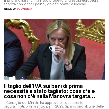
finanziario italiano, ma il suo progetto di crescita europea si
scontra con vincoli politici, golden power e logiche
protezionistiche. Orcel e la mossa su Generali Andrea Orcel,
NEXILIA
-
ECONOMIA
ad di Unicredit, continua a sorprendere per la sua capacità di
muoversi con decisione in un contesto finanziario […]
Il taglio dell’IVA sui beni di prima
necessità è stato tagliato: cosa c’è e
cosa non c’è nella Manovra targata
Meloni
Il Consiglio dei Ministri ha approvato il documento
programmatico di bilancio per il 2023. Spariscono alcune delle