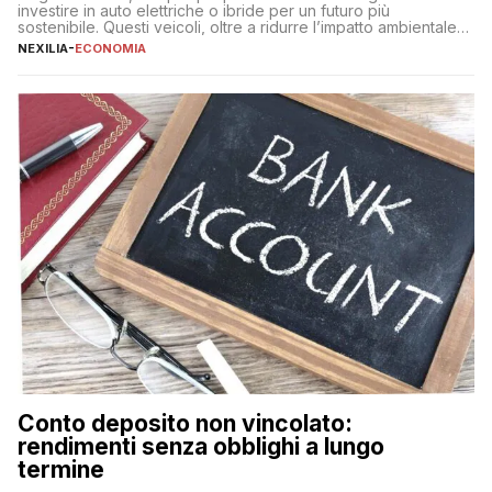
investire in auto elettriche o ibride per un futuro più
sostenibile. Questi veicoli, oltre a ridurre l’impatto ambientale,
offrono vantaggi economici a lungo termine, come minori costi
NEXILIA
-
ECONOMIA
di gestione e benefici fiscali. Tuttavia, l’acquisto di un’auto
nuova rappresenta un impegno finanziario significativo. Come
fare se non […]
Conto deposito non vincolato:
rendimenti senza obblighi a lungo
termine