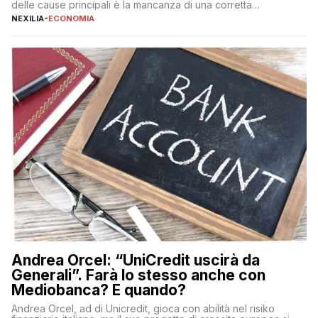
delle cause principali è la mancanza di una corretta
educazione finanziaria, che impedisce ad una larga parte della
NEXILIA
-
ECONOMIA
popolazione di comprendere in modo adeguato il
funzionamento e le implicazioni di questi asset digitali. Dubbi
sulle criptovalute: […]
Andrea Orcel: “UniCredit uscirà da
Generali”. Farà lo stesso anche con
Mediobanca? E quando?
Andrea Orcel, ad di Unicredit, gioca con abilità nel risiko