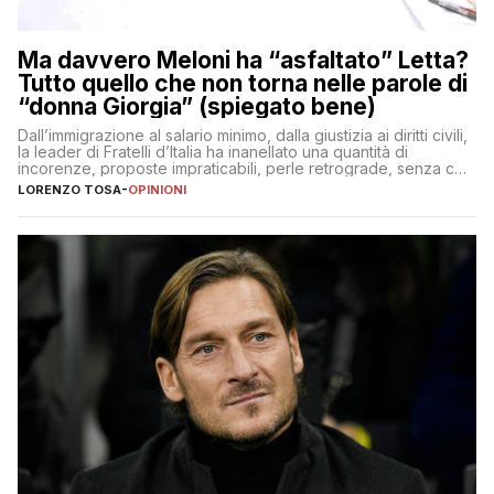
Ma davvero Meloni ha “asfaltato” Letta?
Tutto quello che non torna nelle parole di
“donna Giorgia” (spiegato bene)
Dall’immigrazione al salario minimo, dalla giustizia ai diritti civili,
la leader di Fratelli d’Italia ha inanellato una quantità di
incorenze, proposte impraticabili, perle retrograde, senza che
nessuno – a destra come a sinistra – glielo abbia fatto notare
LORENZO TOSA
-
OPINIONI