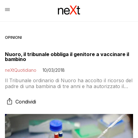
OPINIONI
Nuoro, il tribunale obbliga il genitore a vaccinare il
bambino
neXtQuotidiano
10/03/2018
Il Tribunale ordinario di Nuoro ha accolto il ricorso del
padre di una bambina di tre anni e ha autorizzato il
genitore a far effettuare alla figlia, contro il volere
della madre, i vaccini obbligatori, consentendo così
Condividi
alla piccola di tornare alla scuola materna. Lo riporta
stamani il quotidiano La Nuova Sardegna, secondo cui
il […]