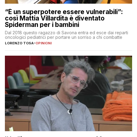
“È un superpotere essere vulnerabili”:
così Mattia Villardita è diventato
Spiderman per i bambini
Dal 2018 questo ragazzo di Savona entra ed esce dai reparti
oncologici pediatrici per portare un sorriso a chi combatte
LORENZO TOSA
-
OPINIONI