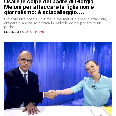
Usare le colpe del padre di Giorgia
Meloni per attaccare la figlia non è
giornalismo: è sciacallaggio.
Dimostriamo di essere diversi
C’è solo una cosa su cui mai e poi mai può essere attaccata,
criticata o anche solo tirata in ballo: le colpe private di un
padre
LORENZO TOSA
-
OPINIONI