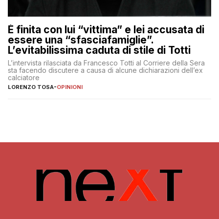
È finita con lui “vittima” e lei accusata di
essere una “sfasciafamiglie”.
L’evitabilissima caduta di stile di Totti
L’intervista rilasciata da Francesco Totti al Corriere della Sera
sta facendo discutere a causa di alcune dichiarazioni dell’ex
calciatore
LORENZO TOSA
-
OPINIONI