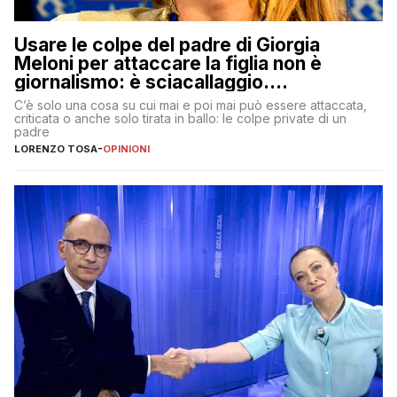
Usare le colpe del padre di Giorgia
Meloni per attaccare la figlia non è
giornalismo: è sciacallaggio.
Dimostriamo di essere diversi
C’è solo una cosa su cui mai e poi mai può essere attaccata,
criticata o anche solo tirata in ballo: le colpe private di un
padre
LORENZO TOSA
-
OPINIONI