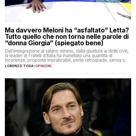
Ma davvero Meloni ha “asfaltato” Letta?
Tutto quello che non torna nelle parole di
“donna Giorgia” (spiegato bene)
Dall’immigrazione al salario minimo, dalla giustizia ai diritti civili,
la leader di Fratelli d’Italia ha inanellato una quantità di
incorenze, proposte impraticabili, perle retrograde, senza che
nessuno – a destra come a sinistra – glielo abbia fatto notare
LORENZO TOSA
-
OPINIONI