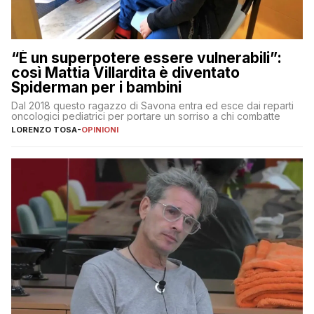
“È un superpotere essere vulnerabili”:
così Mattia Villardita è diventato
Spiderman per i bambini
Dal 2018 questo ragazzo di Savona entra ed esce dai reparti
oncologici pediatrici per portare un sorriso a chi combatte
LORENZO TOSA
-
OPINIONI