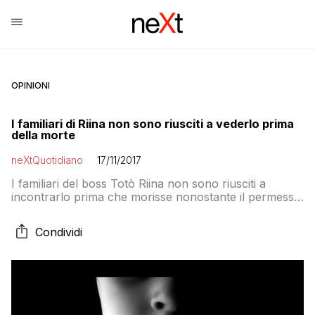
OPINIONI
I familiari di Riina non sono riusciti a vederlo prima
della morte
neXtQuotidiano
17/11/2017
I familiari del boss Totò Riina non sono riusciti a
incontrarlo prima che morisse nonostante il permesso
straordinario ricevuto dal ministro della Giustizia che,
ieri, viste le condizioni del detenuto, aveva autorizzato
Condividi
la visita. Secondo indiscrezioni, la figlia minore del
boss sarebbe ancora a Corleone. Riina aveva quattro
figli: uno è detenuto e sta scontando […]