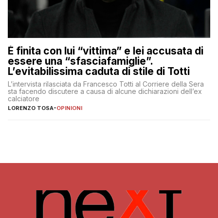
È finita con lui “vittima” e lei accusata di
essere una “sfasciafamiglie”.
L’evitabilissima caduta di stile di Totti
L’intervista rilasciata da Francesco Totti al Corriere della Sera
sta facendo discutere a causa di alcune dichiarazioni dell’ex
calciatore
LORENZO TOSA
-
OPINIONI