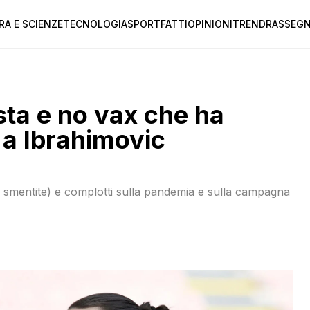
RA E SCIENZE
TECNOLOGIA
SPORT
FATTI
OPINIONI
TREND
RASSEGN
ista e no vax che ha
e a Ibrahimovic
à smentite) e complotti sulla pandemia e sulla campagna