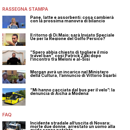
RASSEGNA STAMPA
Pane, latte e assorbenti: cosa cambierà
con la prossima manovra di bilancio
Il ritorno di Di Maio: sarà Inviato Speciale
Ue per la Regione del Golfo Persico?
“Spero abbia chiesto di togliere il mio
travel ban”, così Patrick Zaki dopo
l’incontro tra Meloni e al-Sisi
Morgan avrà un incarico nel Ministero
della Cultura, l’annuncio di Vittorio Sgarbi
“Mi hanno cacciata dal bus per il velo”: la
denuncia di Aicha a Modena
FAQ
Incidente stradale all’uscita di Novara:
morte due donne, arrestato un uomo alla
guida senza patente