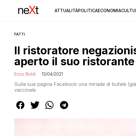
ATTUALITÀ
POLITICA
ECONOMIA
CULTU
FATTI
Il ristoratore negazion
aperto il suo ristorant
Enzo Boldi
13/04/2021
Sulla sua pagina Facebook una miriade di bufale (gi
vaccinale