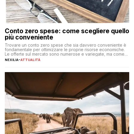
Conto zero spese: come scegliere quello
più conveniente
Trovare un conto zero spese che sia davvero conveniente è
fondamentale per ottimizzare le proprie risorse economiche.
Le offerte sul mercato sono numerose e variegate, ma come
individuare quella più adatta alle proprie esigenze senza
NEXILIA
-
ATTUALITÀ
incorrere in costi nascosti? Optare per un conto zero spese
significa eliminare le spese di gestione che spesso incidono
sul […]