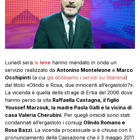
Lunedì sera
le
Iene
hanno mandato in onda un
servizio realizzato da
Antonino Monteleone
e
Marco
Occhipinti
(a cui
già dobbiamo i servizi su Stamina
)
dal titolo «Olindo e Rosa, due innocenti all’ergastolo?».
La vicenda è quella della strage di Erba del 2006 dove
hanno perso la vita
Raffaella Castagna, il figlio
Youssef Marzouk, la madre Paola Galli e la vicina di
casa Valeria Cherubini
. Per quegli omicidi sono stati
condannati all’ergastolo i coniugi
Olindo Romano e
Rosa Bazzi
. La vicenda processuale si è chiusa con il
pronunciamento della Cassazione che il 3 maggio 2011