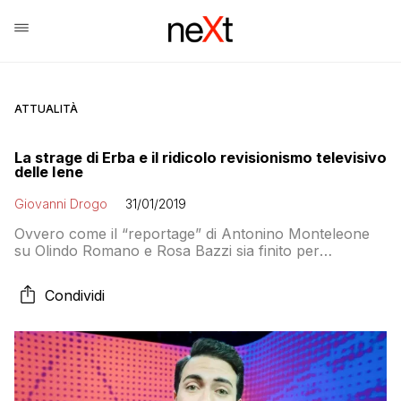
ATTUALITÀ
La strage di Erba e il ridicolo revisionismo televisivo
delle Iene
Giovanni Drogo
31/01/2019
Ovvero come il “reportage” di Antonino Monteleone
su Olindo Romano e Rosa Bazzi sia finito per
colpevolizzare una delle vittime di quella strage. Il
servizio delle Iene infatti fa pesanti insinuazioni sulle
Condividi
presunte responsabilità di Pietro Castagna, che per
fortuna ha deciso non rimanere in silenzio mentre le
Iene frugano nel suo dolore