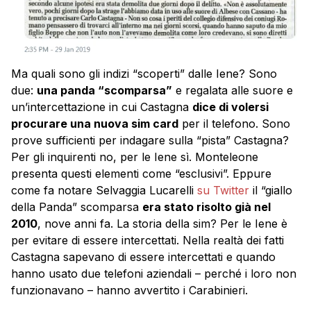
Ma quali sono gli indizi “scoperti” dalle Iene? Sono
due:
una panda “scomparsa”
e regalata alle suore e
un’intercettazione in cui Castagna
dice di volersi
procurare una nuova sim card
per il telefono. Sono
prove sufficienti per indagare sulla “pista” Castagna?
Per gli inquirenti no, per le Iene sì. Monteleone
presenta questi elementi come “esclusivi”. Eppure
come fa notare Selvaggia Lucarelli
su Twitter
il “giallo
della Panda” scomparsa
era stato risolto già nel
2010
, nove anni fa. La storia della sim? Per le Iene è
per evitare di essere intercettati. Nella realtà dei fatti
Castagna sapevano di essere intercettati e quando
hanno usato due telefoni aziendali – perché i loro non
funzionavano – hanno avvertito i Carabinieri.