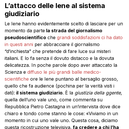
L’attacco delle Iene al sistema
giudiziario
Le Iene hanno evidentemente scelto di lasciare per un
momento da parte
la strada del giornalismo
pseudoscientifico
che
grandi soddisfazioni ci ha dato
in questi anni
per abbracciare il giornalismo
“d’inchiesta” che pretende di fare luce sui misteri
italiani. E lo fa senza il dovuto distacco e la dovuta
delicatezza. In poche parole dopo aver attaccato la
Scienza e
diffuso le più grandi balle medico-
scientifiche
ore le Iene puntano al bersaglio grosso,
quello che fa audience (pochina per la verità visti i
dati):
il sistema giudiziario
. È la
giustizia della ggente
,
quella dell’uno vale uno, come commenta su
Repubblica Pietro Castagna in un’intervista dove dice
chiaro e tondo come stanno le cose: «Viviamo in un
momento in cui uno vale uno. Questa cosa, diciamo
questa ricostruzione televisiva,
fa credere a chi l’ha