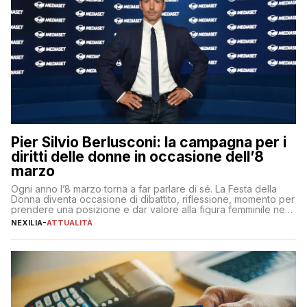
Pier Silvio Berlusconi: la campagna per i
diritti delle donne in occasione dell’8
marzo
Ogni anno l’8 marzo torna a far parlare di sé. La Festa della
Donna diventa occasione di dibattito, riflessione, momento per
prendere una posizione e dar valore alla figura femminile nella
sua complessità e crucialità. A lanciare un messaggio “forte e
NEXILIA
-
ATTUALITÀ
chiaro” quest’anno è stato anche Pier Silvio Berlusconi,
amministratore delegato di Mediaset, che ha […]