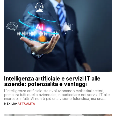
Intelligenza artificiale e servizi IT alle
aziende: potenzialità e vantaggi
L’intelligenza artificiale sta rivoluzionando moltissimi settori,
primo tra tutti quello aziendale, in particolare nei servizi IT alle
imprese. Infatti l’AI non è più una visione futuristica, ma una
realtà operativa che sta portando a un cambio significativo in
NEXILIA
-
ATTUALITÀ
ogni ambito. L’inserimento delle tecnologie di intelligenza
artificiale porta non solo all’ottimizzazione di diverse
operazioni, bensì comporta […]