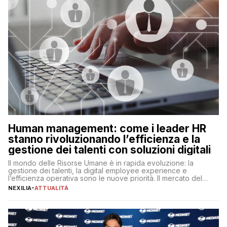
Human management: come i leader HR
stanno rivoluzionando l’efficienza e la
gestione dei talenti con soluzioni digitali
Il mondo delle Risorse Umane è in rapida evoluzione: la
gestione dei talenti, la digital employee experience e
l’efficienza operativa sono le nuove priorità. Il mercato del
lavoro, d’altra parte, è sempre più competitivo con una lotta
NEXILIA
-
ATTUALITÀ
per aggiudicarsi i talenti più validi che si intensifica e le
aspettative dei dipendenti in continua evoluzione. I […]