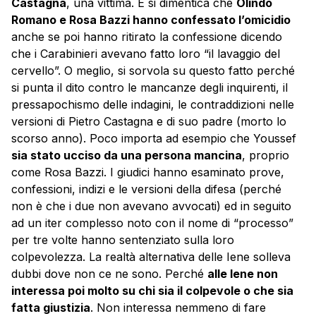
Castagna
, una vittima. E si dimentica che
Olindo
Romano e Rosa Bazzi hanno confessato l’omicidio
anche se poi hanno ritirato la confessione dicendo
che i Carabinieri avevano fatto loro “il lavaggio del
cervello”. O meglio, si sorvola su questo fatto perché
si punta il dito contro le mancanze degli inquirenti, il
pressapochismo delle indagini, le contraddizioni nelle
versioni di Pietro Castagna e di suo padre (morto lo
scorso anno). Poco importa ad esempio che Youssef
sia stato ucciso da una persona mancina
, proprio
come Rosa Bazzi. I giudici hanno esaminato prove,
confessioni, indizi e le versioni della difesa (perché
non è che i due non avevano avvocati) ed in seguito
ad un iter complesso noto con il nome di “processo”
per tre volte hanno sentenziato sulla loro
colpevolezza. La realtà alternativa delle Iene solleva
dubbi dove non ce ne sono. Perché
a
lle Iene non
interessa poi molto su chi sia il colpevole o che sia
fatta giustizia
. Non interessa nemmeno di fare