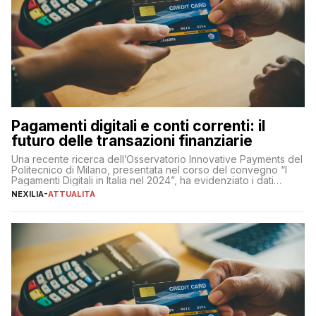
Pagamenti digitali e conti correnti: il
futuro delle transazioni finanziarie
Una recente ricerca dell’Osservatorio Innovative Payments del
Politecnico di Milano, presentata nel corso del convegno “I
Pagamenti Digitali in Italia nel 2024”, ha evidenziato i dati
definitivi del primo semestre 2024 relativamente alle
NEXILIA
-
ATTUALITÀ
transazioni dei pagamenti digitali con carta nel nostro Paese:
223 miliardi di euro. Si ritiene che il totale relativo ai 12 mesi […]