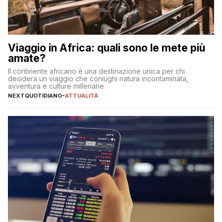
Viaggio in Africa: quali sono le mete più
amate?
Il continente africano è una destinazione unica per chi
desidera un viaggio che coniughi natura incontaminata,
avventura e culture millenarie
NEXTQUOTIDIANO
-
ATTUALITÀ