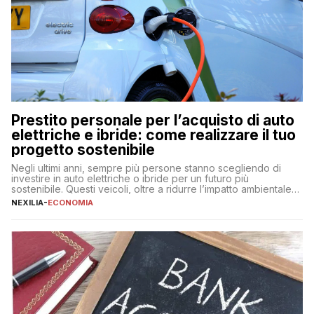
Prestito personale per l’acquisto di auto
elettriche e ibride: come realizzare il tuo
progetto sostenibile
Negli ultimi anni, sempre più persone stanno scegliendo di
investire in auto elettriche o ibride per un futuro più
sostenibile. Questi veicoli, oltre a ridurre l’impatto ambientale,
offrono vantaggi economici a lungo termine, come minori costi
NEXILIA
-
ECONOMIA
di gestione e benefici fiscali. Tuttavia, l’acquisto di un’auto
nuova rappresenta un impegno finanziario significativo. Come
fare se non […]