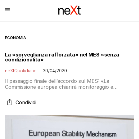
ECONOMIA
La «sorveglianza rafforzata» nel MES «senza
condizionalità»
neXtQuotidiano
30/04/2020
Il passaggio finale dell’accordo sul MES: «La
Commissione europea chiarirà monitoraggio e
sorveglianza in accordo con le regole del “Two
Pack”». Un passaggio obbligato dal Trattato del
Condividi
Meccanismo europeo che implica una “sorveglianza
rafforzata” da parte della stessa Commissione e della
Bce. Un richiamo alla vecchia Troika (manca l’Fmi)
che in teoria potrebbe portare alla richiesta di un
doloroso programma di aggiustamento
macroeconomico