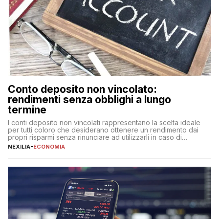
Conto deposito non vincolato:
rendimenti senza obblighi a lungo
termine
I conti deposito non vincolati rappresentano la scelta ideale
per tutti coloro che desiderano ottenere un rendimento dai
propri risparmi senza rinunciare ad utilizzarli in caso di
necessità. A differenza delle forme vincolate tradizionali,
NEXILIA
-
ECONOMIA
questa tipologia consente di accedere alle somme versate in
qualsiasi momento, offrendo un equilibrio tra sicurezza,
flessibilità e rendimento. Come funzionano […]