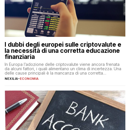
I dubbi degli europei sulle criptovalute e
la necessità di una corretta educazione
finanziaria
In Europa l’adozione delle criptovalute viene ancora frenata
da alcuni fattori, i quali alimentano un clima di incertezza. Una
delle cause principali è la mancanza di una corretta
educazione finanziaria, che impedisce ad una larga parte della
NEXILIA
-
ECONOMIA
popolazione di comprendere in modo adeguato il
funzionamento e le implicazioni di questi asset digitali. Dubbi
sulle criptovalute: […]