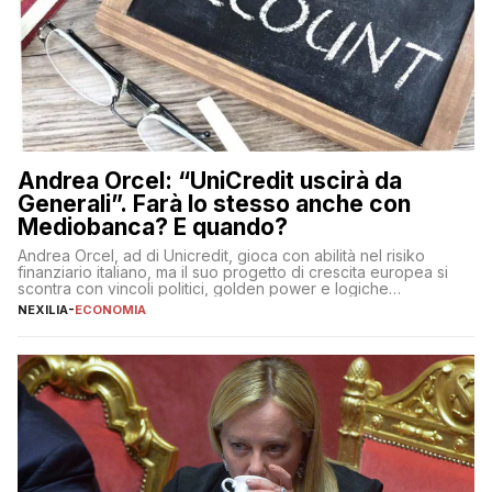
Andrea Orcel: “UniCredit uscirà da
Generali”. Farà lo stesso anche con
Mediobanca? E quando?
Andrea Orcel, ad di Unicredit, gioca con abilità nel risiko
finanziario italiano, ma il suo progetto di crescita europea si
scontra con vincoli politici, golden power e logiche
protezionistiche. Orcel e la mossa su Generali Andrea Orcel,
NEXILIA
-
ECONOMIA
ad di Unicredit, continua a sorprendere per la sua capacità di
muoversi con decisione in un contesto finanziario […]