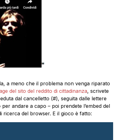
la, a meno che il problema non venga riparato
e del sito del reddito di cittadinanza
, scrivete
ceduta dal cancelletto (#), seguita dalle lettere
o per andare a capo – poi prendete l’embed del
i ricerca del browser. E il gioco è fatto: