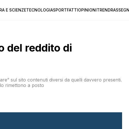
RA E SCIENZE
TECNOLOGIA
SPORT
FATTI
OPINIONI
TREND
RASSEGN
 del reddito di
are” sul sito contenuti diversi da quelli davvero presenti.
 lo rimettono a posto