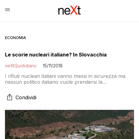
ECONOMIA
Le scorie nucleari italiane? In Slovacchia
neXtQuotidiano
15/11/2018
I rifiuti nucleari italiani vanno messi in sicurezza ma
nessun politico italiano vuole prendersi la
responsabilità di creare il deposito nazionale. E allora
paghiamo gli altri paesi per prenderseli, a carico del
Condividi
cittadino: checcefrega?