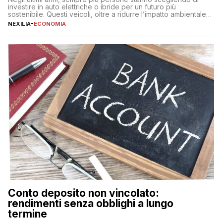
investire in auto elettriche o ibride per un futuro più
sostenibile. Questi veicoli, oltre a ridurre l’impatto ambientale,
offrono vantaggi economici a lungo termine, come minori costi
NEXILIA
-
ECONOMIA
di gestione e benefici fiscali. Tuttavia, l’acquisto di un’auto
nuova rappresenta un impegno finanziario significativo. Come
fare se non […]
Conto deposito non vincolato:
rendimenti senza obblighi a lungo
termine