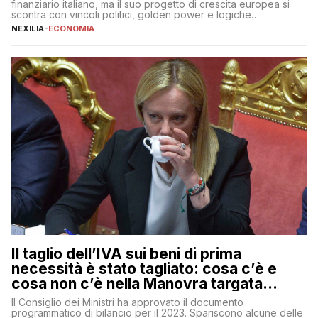
finanziario italiano, ma il suo progetto di crescita europea si
scontra con vincoli politici, golden power e logiche
protezionistiche. Orcel e la mossa su Generali Andrea Orcel,
NEXILIA
-
ECONOMIA
ad di Unicredit, continua a sorprendere per la sua capacità di
muoversi con decisione in un contesto finanziario […]
Il taglio dell’IVA sui beni di prima
necessità è stato tagliato: cosa c’è e
cosa non c’è nella Manovra targata
Meloni
Il Consiglio dei Ministri ha approvato il documento
programmatico di bilancio per il 2023. Spariscono alcune delle