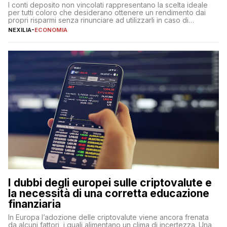
I conti deposito non vincolati rappresentano la scelta ideale
per tutti coloro che desiderano ottenere un rendimento dai
propri risparmi senza rinunciare ad utilizzarli in caso di
necessità. A differenza delle forme vincolate tradizionali,
NEXILIA
-
ECONOMIA
questa tipologia consente di accedere alle somme versate in
qualsiasi momento, offrendo un equilibrio tra sicurezza,
flessibilità e rendimento. Come funzionano […]
I dubbi degli europei sulle criptovalute e
la necessità di una corretta educazione
finanziaria
In Europa l’adozione delle criptovalute viene ancora frenata
da alcuni fattori, i quali alimentano un clima di incertezza. Una