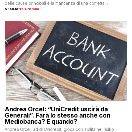
delle cause principali è la mancanza di una corretta
educazione finanziaria, che impedisce ad una larga parte della
NEXILIA
-
ECONOMIA
popolazione di comprendere in modo adeguato il
funzionamento e le implicazioni di questi asset digitali. Dubbi
sulle criptovalute: […]
Andrea Orcel: “UniCredit uscirà da
Generali”. Farà lo stesso anche con
Mediobanca? E quando?
Andrea Orcel, ad di Unicredit, gioca con abilità nel risiko