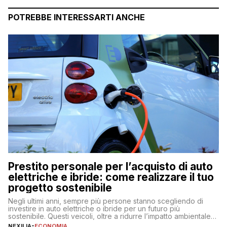
POTREBBE INTERESSARTI ANCHE
Prestito personale per l’acquisto di auto
elettriche e ibride: come realizzare il tuo
progetto sostenibile
Negli ultimi anni, sempre più persone stanno scegliendo di
investire in auto elettriche o ibride per un futuro più
sostenibile. Questi veicoli, oltre a ridurre l’impatto ambientale,
offrono vantaggi economici a lungo termine, come minori costi
NEXILIA
-
ECONOMIA