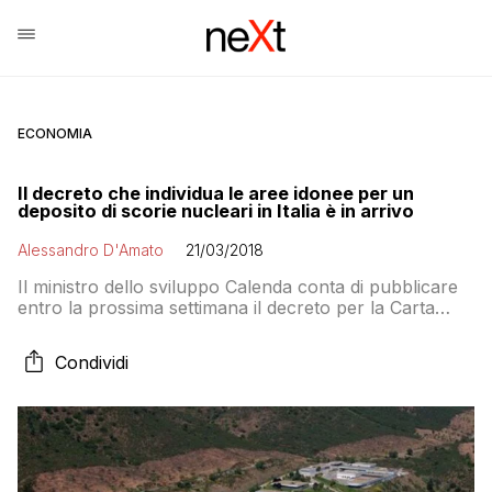
ECONOMIA
Il decreto che individua le aree idonee per un
deposito di scorie nucleari in Italia è in arrivo
Alessandro D'Amato
21/03/2018
Il ministro dello sviluppo Calenda conta di pubblicare
entro la prossima settimana il decreto per la Carta
nazionale per le aree potenzialmente idonee al
deposito nucleare di superficie. Che dovrebbe
Condividi
chiudere il ciclo del nucleare e ospitare i rifiuti
radioattivi prodotti da industrie e ospedali. Ma…