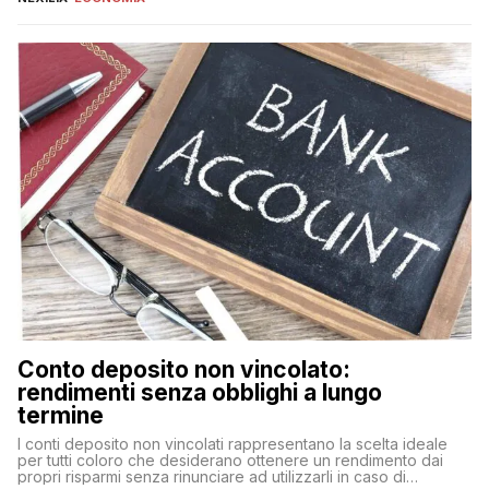
di gestione e benefici fiscali. Tuttavia, l’acquisto di un’auto
nuova rappresenta un impegno finanziario significativo. Come
fare se non […]
Conto deposito non vincolato:
rendimenti senza obblighi a lungo
termine
I conti deposito non vincolati rappresentano la scelta ideale
per tutti coloro che desiderano ottenere un rendimento dai
propri risparmi senza rinunciare ad utilizzarli in caso di