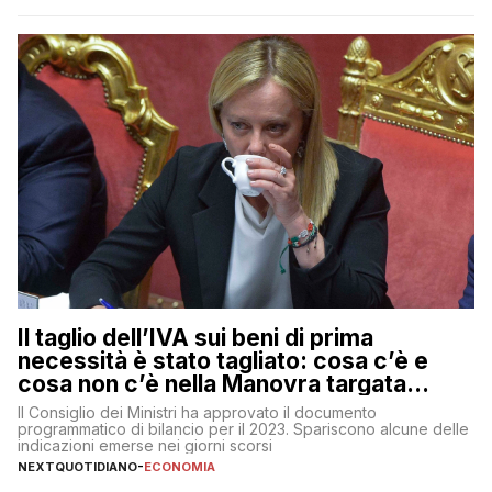
ad di Unicredit, continua a sorprendere per la sua capacità di
muoversi con decisione in un contesto finanziario […]
Il taglio dell’IVA sui beni di prima
necessità è stato tagliato: cosa c’è e
cosa non c’è nella Manovra targata
Meloni
Il Consiglio dei Ministri ha approvato il documento
programmatico di bilancio per il 2023. Spariscono alcune delle
indicazioni emerse nei giorni scorsi
NEXTQUOTIDIANO
-
ECONOMIA