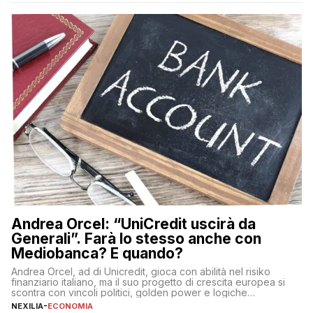
funzionamento e le implicazioni di questi asset digitali. Dubbi
sulle criptovalute: […]
Andrea Orcel: “UniCredit uscirà da
Generali”. Farà lo stesso anche con
Mediobanca? E quando?
Andrea Orcel, ad di Unicredit, gioca con abilità nel risiko
finanziario italiano, ma il suo progetto di crescita europea si
scontra con vincoli politici, golden power e logiche
protezionistiche. Orcel e la mossa su Generali Andrea Orcel,
NEXILIA
-
ECONOMIA