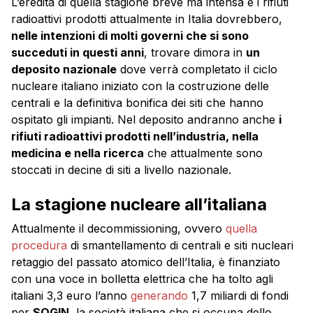
L’eredità di quella stagione breve ma intensa e i rifiuti
radioattivi prodotti attualmente in Italia dovrebbero,
nelle intenzioni di molti governi che si sono
succeduti in questi anni
, trovare dimora in
un
deposito nazionale
dove verrà completato il ciclo
nucleare italiano iniziato con la costruzione delle
centrali e la definitiva bonifica dei siti che hanno
ospitato gli impianti. Nel deposito andranno anche
i
rifiuti radioattivi prodotti nell’industria, nella
medicina e nella ricerca
che attualmente sono
stoccati in decine di siti a livello nazionale.
La stagione nucleare all’italiana
Attualmente il decommissioning, ovvero
quella
procedura
di smantellamento di centrali e siti nucleari
retaggio del passato atomico dell’Italia, è finanziato
con una voce in bolletta elettrica che ha tolto agli
italiani 3,3 euro l’anno
generando
1,7 miliardi di fondi
per
SOGIN
, la società italiana che si occupa dello