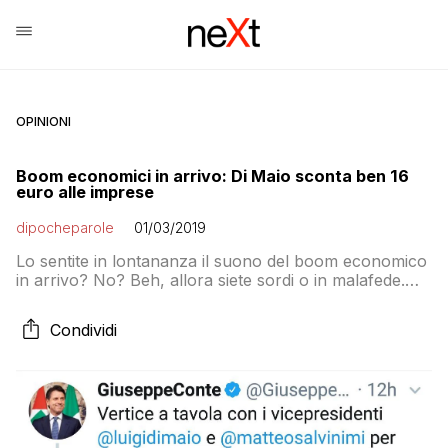
OPINIONI
Boom economici in arrivo: Di Maio sconta ben 16
euro alle imprese
dipocheparole
01/03/2019
Lo sentite in lontananza il suono del boom economico
in arrivo? No? Beh, allora siete sordi o in malafede.
Perché il quotidiano Italia Oggi ha pubblicato oggi una
tabella che dimostra che come ti taglia il cuneo fiscale
Condividi
Luigi Di Maio nessuno mai. La tabella riepiloga lo
“sconto” sulle tariffe INAIL annunciato qualche giorno
fa […]