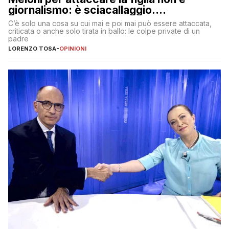
giornalismo: è sciacallaggio.
Dimostriamo di essere diversi
C’è solo una cosa su cui mai e poi mai può essere attaccata,
criticata o anche solo tirata in ballo: le colpe private di un
padre
LORENZO TOSA
-
OPINIONI