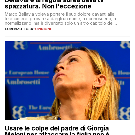
spazzatura. Non l’eccezione
Marco Bellavia voleva portare il suo dolore davanti alle
telecamere, provare a dargli un nome, a riconoscerlo, a
normalizzarlo, ma è diventato solo un altro capitolo del
copione
LORENZO TOSA
-
OPINIONI
Usare le colpe del padre di Giorgia
Meloni per attaccare la figlia non è