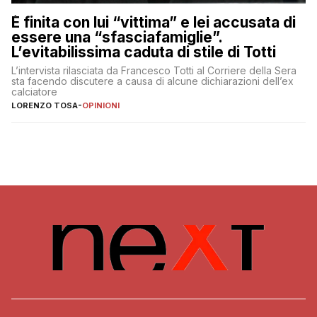
È finita con lui “vittima” e lei accusata di
essere una “sfasciafamiglie”.
L’evitabilissima caduta di stile di Totti
L’intervista rilasciata da Francesco Totti al Corriere della Sera
sta facendo discutere a causa di alcune dichiarazioni dell’ex
calciatore
LORENZO TOSA
-
OPINIONI