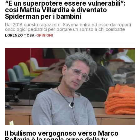
“È un superpotere essere vulnerabili”:
così Mattia Villardita è diventato
Spiderman per i bambini
Dal 2018 questo ragazzo di Savona entra ed esce dai reparti
oncologici pediatrici per portare un sorriso a chi combatte
LORENZO TOSA
-
OPINIONI
Il bullismo vergognoso verso Marco
Bellavia è la regola aurea della tv