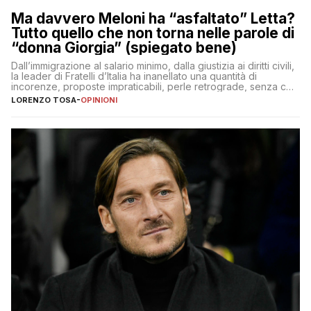
Ma davvero Meloni ha “asfaltato” Letta?
Tutto quello che non torna nelle parole di
“donna Giorgia” (spiegato bene)
Dall’immigrazione al salario minimo, dalla giustizia ai diritti civili,
la leader di Fratelli d’Italia ha inanellato una quantità di
incorenze, proposte impraticabili, perle retrograde, senza che
nessuno – a destra come a sinistra – glielo abbia fatto notare
LORENZO TOSA
-
OPINIONI