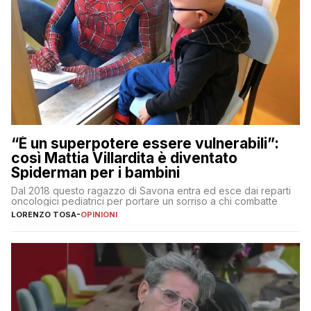
“È un superpotere essere vulnerabili”:
così Mattia Villardita è diventato
Spiderman per i bambini
Dal 2018 questo ragazzo di Savona entra ed esce dai reparti
oncologici pediatrici per portare un sorriso a chi combatte
LORENZO TOSA
-
OPINIONI