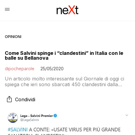
OPINIONI
Come Salvini spinge i “clandestini” in Italia con le
balle su Bellanova
dipocheparole
25/05/2020
Un articolo molto interessante sul Giornale di oggi ci
spiega che ieri sono sbarcati 450 clandestini dalla
Tunisia “giusto in tempo per la sanatoria”. Le lacrime
del ministro Teresa Bellanova ci riportano dritta in
Condividi
casa l’invasione di migranti. Ieri ne sono arrivati altri
400 sulla spiaggia di Palma di Montechiaro,
nell’Agrigentino. Ma anche a Lampedusa […]