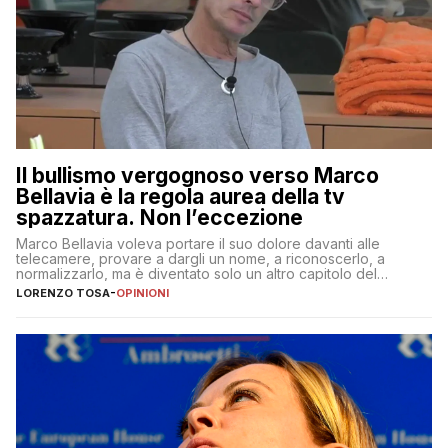
Il bullismo vergognoso verso Marco
Bellavia è la regola aurea della tv
spazzatura. Non l’eccezione
Marco Bellavia voleva portare il suo dolore davanti alle
telecamere, provare a dargli un nome, a riconoscerlo, a
normalizzarlo, ma è diventato solo un altro capitolo del
copione
LORENZO TOSA
-
OPINIONI