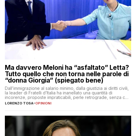
Ma davvero Meloni ha “asfaltato” Letta?
Tutto quello che non torna nelle parole di
“donna Giorgia” (spiegato bene)
Dall’immigrazione al salario minimo, dalla giustizia ai diritti civili,
la leader di Fratelli d’Italia ha inanellato una quantità di
incorenze, proposte impraticabili, perle retrograde, senza che
nessuno – a destra come a sinistra – glielo abbia fatto notare
LORENZO TOSA
-
OPINIONI