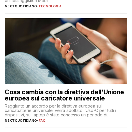
di messaggistica Meta
NEXTQUOTIDIANO
-
TECNOLOGIA
Cosa cambia con la direttiva dell’Unione
europea sul caricatore universale
Raggiunto un accordo per la direttiva europea sul
caricabatterie universale: verrà adottato l’Usb-C per tutti i
dispositivi, sui laptop è stato concesso un periodo di
adeguamento di 40 mesi
NEXTQUOTIDIANO
-
FAQ