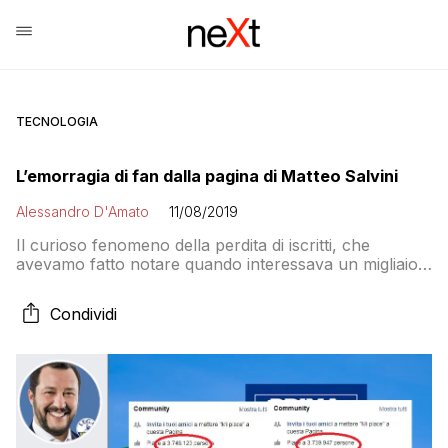
TECNOLOGIA
L’emorragia di fan dalla pagina di Matteo Salvini
Alessandro D'Amato
11/08/2019
Il curioso fenomeno della perdita di iscritti, che
avevamo fatto notare quando interessava un migliaio
di persone, si è notevolmente ampliato e nelle
successive 36 ore ha portato la pagina del Capitano a
Condividi
perdere in totale quasi diecimila fan. Cosa succede alla
Bestia del Capitano? Si tratta della sfida finale con
Rousseau?