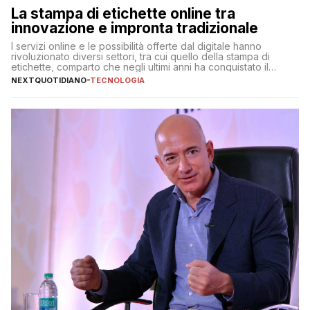
La stampa di etichette online tra
innovazione e impronta tradizionale
I servizi online e le possibilità offerte dal digitale hanno
rivoluzionato diversi settori, tra cui quello della stampa di
etichette, comparto che negli ultimi anni ha conquistato il
mercato quasi come un mondo a sé, indipendentemente dagli
NEXTQUOTIDIANO
-
TECNOLOGIA
altri prodotti stampati. Sono diverse, infatti, le aziende
specializzate online nella stampa di etichette adesive, con
proposte e […]