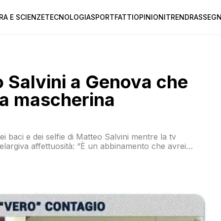
RA E SCIENZE
TECNOLOGIA
SPORT
FATTI
OPINIONI
TREND
RASSEGN
ro Salvini a Genova che
za mascherina
i baci e dei selfie di Matteo Salvini mentre la tv
largiva affettuosità: “È un abbinamento che avrei