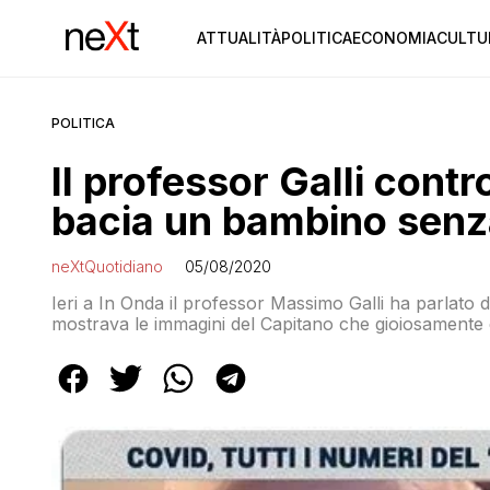
ATTUALITÀ
POLITICA
ECONOMIA
CULTU
POLITICA
Il professor Galli cont
bacia un bambino sen
neXtQuotidiano
05/08/2020
Ieri a In Onda il professor Massimo Galli ha parlato de
mostrava le immagini del Capitano che gioiosamente e
volentieri evitato”