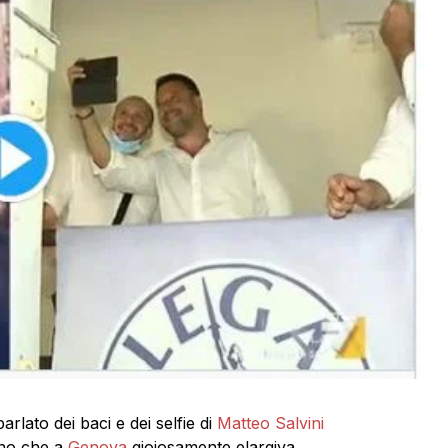
arlato dei baci e dei selfie di
Matteo Salvini
ano che a
Genova
gioiosamente elargiva