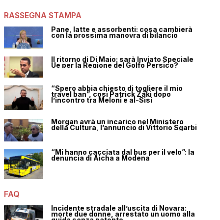
RASSEGNA STAMPA
Pane, latte e assorbenti: cosa cambierà
con la prossima manovra di bilancio
Il ritorno di Di Maio: sarà Inviato Speciale
Ue per la Regione del Golfo Persico?
“Spero abbia chiesto di togliere il mio
travel ban”, così Patrick Zaki dopo
l’incontro tra Meloni e al-Sisi
Morgan avrà un incarico nel Ministero
della Cultura, l’annuncio di Vittorio Sgarbi
“Mi hanno cacciata dal bus per il velo”: la
denuncia di Aicha a Modena
FAQ
Incidente stradale all’uscita di Novara:
morte due donne, arrestato un uomo alla
guida senza patente