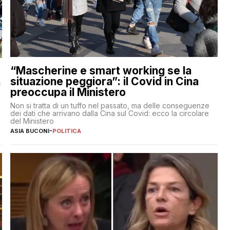
“Mascherine e smart working se la
situazione peggiora”: il Covid in Cina
a
preoccupa il Ministero
Non si tratta di un tuffo nel passato, ma delle conseguenze
e
dei dati che arrivano dalla Cina sul Covid: ecco la circolare
del Ministero
ASIA BUCONI
-
POLITICA