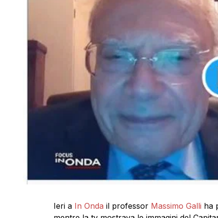
Ieri a
In Onda
il professor
Massimo Galli
ha p
mentre la tv mostrava le immagini del Capit