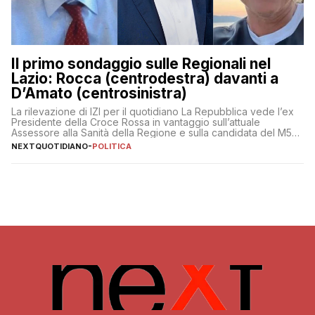
Il primo sondaggio sulle Regionali nel
Lazio: Rocca (centrodestra) davanti a
D’Amato (centrosinistra)
La rilevazione di IZI per il quotidiano La Repubblica vede l’ex
Presidente della Croce Rossa in vantaggio sull’attuale
Assessore alla Sanità della Regione e sulla candidata del M5S
Donatella Bianchi
NEXTQUOTIDIANO
-
POLITICA