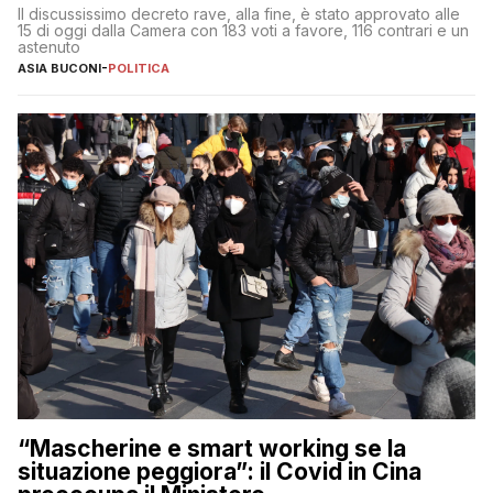
Il discussissimo decreto rave, alla fine, è stato approvato alle
15 di oggi dalla Camera con 183 voti a favore, 116 contrari e un
astenuto
ASIA BUCONI
-
POLITICA
“Mascherine e smart working se la
situazione peggiora”: il Covid in Cina