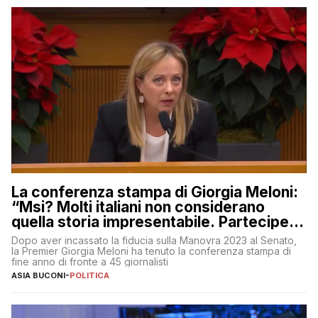
La conferenza stampa di Giorgia Meloni:
“Msi? Molti italiani non considerano
quella storia impresentabile. Parteciperò
al 25 aprile”
Dopo aver incassato la fiducia sulla Manovra 2023 al Senato,
la Premier Giorgia Meloni ha tenuto la conferenza stampa di
fine anno di fronte a 45 giornalisti
ASIA BUCONI
-
POLITICA