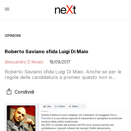
OPINIONI
Roberto Saviano sfida Luigi Di Maio
Alessandro D'Amato
18/09/2017
Roberto Saviano sfida Luigi Di Maio. Anche se per le
regole delle candidature a premier questo non si
potrebbe fare (ma le regole, si sa, sono secondarie) e
anche se non è iscritto al MoVimento 5 Stelle, lo
Condividi
scrittore annuncia su Facebook di essere pronto a
sfidare l’Unico Candidato alla leadership dei grillini.
«Per spezzare […]