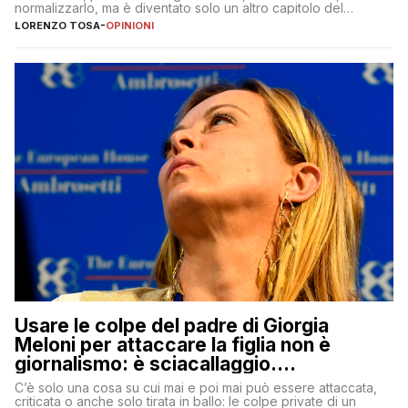
normalizzarlo, ma è diventato solo un altro capitolo del
copione
LORENZO TOSA
-
OPINIONI
Usare le colpe del padre di Giorgia
Meloni per attaccare la figlia non è
giornalismo: è sciacallaggio.
Dimostriamo di essere diversi
C’è solo una cosa su cui mai e poi mai può essere attaccata,
criticata o anche solo tirata in ballo: le colpe private di un