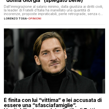
“donna Giorgia” (spiegato bene)
Dall’immigrazione al salario minimo, dalla giustizia ai diritti civili,
la leader di Fratelli d’Italia ha inanellato una quantità di
incorenze, proposte impraticabili, perle retrograde, senza che
nessuno – a destra come a sinistra – glielo abbia fatto notare
LORENZO TOSA
-
OPINIONI
È finita con lui “vittima” e lei accusata di
essere una “sfasciafamiglie”.