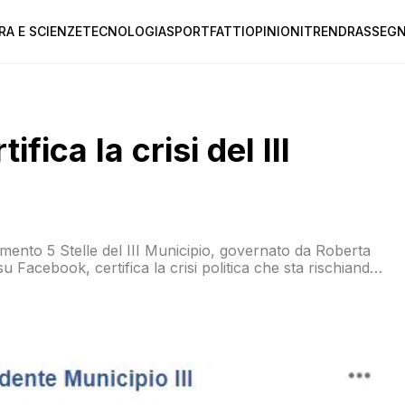
RA E SCIENZE
TECNOLOGIA
SPORT
FATTI
OPINIONI
TREND
RASSEGN
fica la crisi del III
oVimento 5 Stelle del III Municipio, governato da Roberta
 Facebook, certifica la crisi politica che sta rischiando
ti sostiene nel post che in caso di caduta del Municipio […]