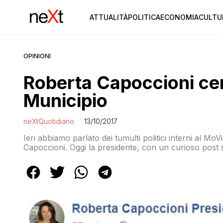
ATTUALITÀ
POLITICA
ECONOMIA
CULTU
OPINIONI
Roberta Capoccioni certi
Municipio
neXtQuotidiano
13/10/2017
Ieri abbiamo parlato dei tumulti politici interni al M
Capoccioni. Oggi la presidente, con un curioso post su
di far fare al III la fine dell’VIII. La Capoccioni infat