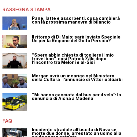
RASSEGNA STAMPA
Pane, latte e assorbenti: cosa cambierà
con la prossima manovra di bilancio
Il ritorno di Di Maio: sarà Inviato Speciale
Ue per la Regione del Golfo Persico?
“Spero abbia chiesto di togliere il mio
travel ban”, così Patrick Zaki dopo
l’incontro tra Meloni e al-Sisi
Morgan avrà un incarico nel Ministero
della Cultura, l’annuncio di Vittorio Sgarbi
“Mi hanno cacciata dal bus per il velo”: la
denuncia di Aicha a Modena
FAQ
Incidente stradale all’uscita di Novara:
morte due donne, arrestato un uomo alla
guida senza patente