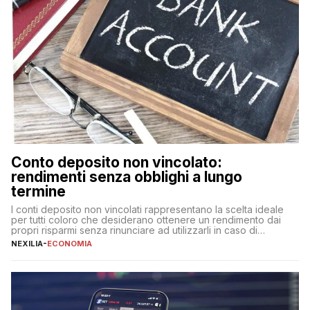
Conto deposito non vincolato:
rendimenti senza obblighi a lungo
termine
I conti deposito non vincolati rappresentano la scelta ideale
per tutti coloro che desiderano ottenere un rendimento dai
propri risparmi senza rinunciare ad utilizzarli in caso di
necessità. A differenza delle forme vincolate tradizionali,
NEXILIA
-
ECONOMIA
questa tipologia consente di accedere alle somme versate in
qualsiasi momento, offrendo un equilibrio tra sicurezza,
flessibilità e rendimento. Come funzionano […]