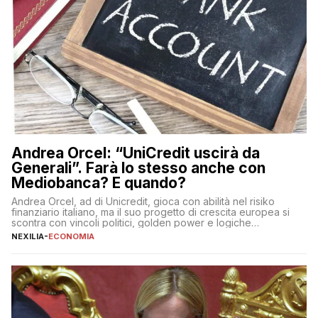
Andrea Orcel: “UniCredit uscirà da
Generali”. Farà lo stesso anche con
Mediobanca? E quando?
Andrea Orcel, ad di Unicredit, gioca con abilità nel risiko
finanziario italiano, ma il suo progetto di crescita europea si
scontra con vincoli politici, golden power e logiche
protezionistiche. Orcel e la mossa su Generali Andrea Orcel,
NEXILIA
-
ECONOMIA
ad di Unicredit, continua a sorprendere per la sua capacità di
muoversi con decisione in un contesto finanziario […]