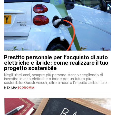
Prestito personale per l’acquisto di auto
elettriche e ibride: come realizzare il tuo
progetto sostenibile
Negli ultimi anni, sempre più persone stanno scegliendo di
investire in auto elettriche o ibride per un futuro più
sostenibile. Questi veicoli, oltre a ridurre l’impatto ambientale,
offrono vantaggi economici a lungo termine, come minori costi
NEXILIA
-
ECONOMIA
di gestione e benefici fiscali. Tuttavia, l’acquisto di un’auto
nuova rappresenta un impegno finanziario significativo. Come
fare se non […]