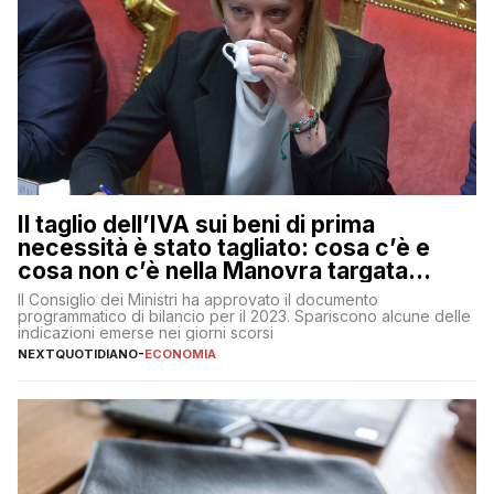
Il taglio dell’IVA sui beni di prima
necessità è stato tagliato: cosa c’è e
cosa non c’è nella Manovra targata
Meloni
Il Consiglio dei Ministri ha approvato il documento
programmatico di bilancio per il 2023. Spariscono alcune delle
indicazioni emerse nei giorni scorsi
NEXTQUOTIDIANO
-
ECONOMIA