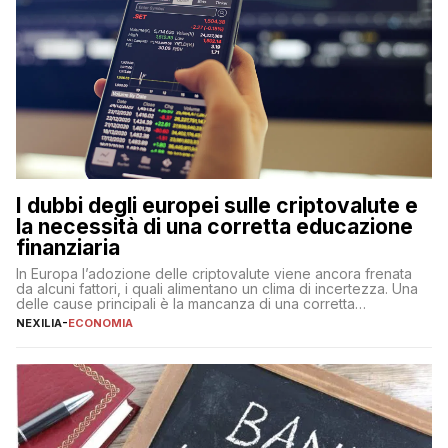
I dubbi degli europei sulle criptovalute e
la necessità di una corretta educazione
finanziaria
In Europa l’adozione delle criptovalute viene ancora frenata
da alcuni fattori, i quali alimentano un clima di incertezza. Una
delle cause principali è la mancanza di una corretta
educazione finanziaria, che impedisce ad una larga parte della
NEXILIA
-
ECONOMIA
popolazione di comprendere in modo adeguato il
funzionamento e le implicazioni di questi asset digitali. Dubbi
sulle criptovalute: […]