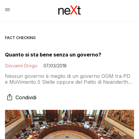
FACT CHECKING
Quanto si sta bene senza un governo?
Giovanni Drogo
07/03/2018
Nessun governo è meglio di un governo OGM tra PD
e MoVimento 5 Stelle oppure del Patto di Neanderthal
tra Salvini e Di Maio? Ci sono illustri esempi europei –
Belgio, Spagna, Germania – che mostrano che è
Condividi
possibile. Ma…