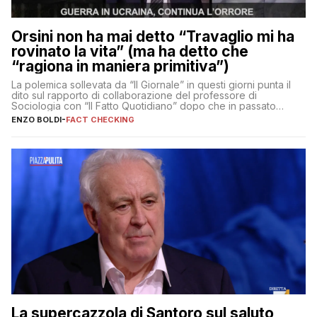
Orsini non ha mai detto “Travaglio mi ha
rovinato la vita” (ma ha detto che
“ragiona in maniera primitiva”)
La polemica sollevata da “Il Giornale” in questi giorni punta il
dito sul rapporto di collaborazione del professore di
Sociologia con “Il Fatto Quotidiano” dopo che in passato
erano volati stracci
ENZO BOLDI
-
FACT CHECKING
La supercazzola di Santoro sul saluto