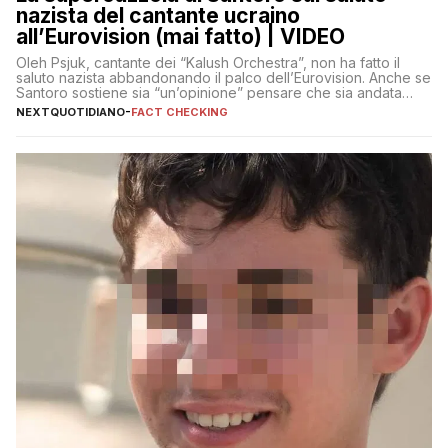
nazista del cantante ucraino
all’Eurovision (mai fatto) | VIDEO
Oleh Psjuk, cantante dei “Kalush Orchestra”, non ha fatto il
saluto nazista abbandonando il palco dell’Eurovision. Anche se
Santoro sostiene sia “un’opinione” pensare che sia andata
così
NEXTQUOTIDIANO
-
FACT CHECKING