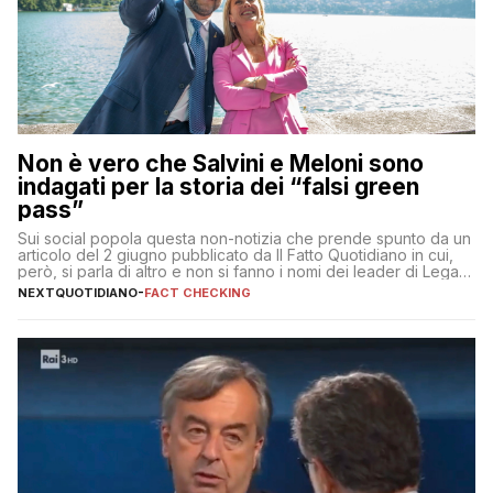
Non è vero che Salvini e Meloni sono
indagati per la storia dei “falsi green
pass”
Sui social popola questa non-notizia che prende spunto da un
articolo del 2 giugno pubblicato da Il Fatto Quotidiano in cui,
però, si parla di altro e non si fanno i nomi dei leader di Lega e
Fratelli d’Italia
NEXTQUOTIDIANO
-
FACT CHECKING