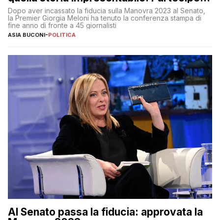
al 25 aprile”
Dopo aver incassato la fiducia sulla Manovra 2023 al Senato,
la Premier Giorgia Meloni ha tenuto la conferenza stampa di
fine anno di fronte a 45 giornalisti
ASIA BUCONI
-
POLITICA
Al Senato passa la fiducia: approvata la