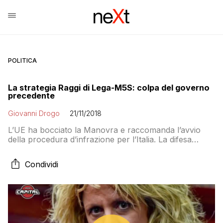
POLITICA
La strategia Raggi di Lega-M5S: colpa del governo
precedente
Giovanni Drogo
21/11/2018
L’UE ha bocciato la Manovra e raccomanda l’avvio
della procedura d’infrazione per l’Italia. La difesa
dell’avvocato del Popolo è fantastica: è tutta colpa del
PD che – spiega la ministra Lezzi – ha danneggiato la
Condividi
reputazione del Paese e quindi l’Europa non ci crede
più. Vediamo perché è una fake news