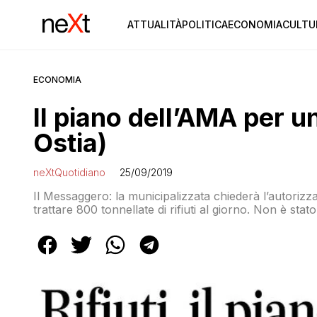
ATTUALITÀ
POLITICA
ECONOMIA
CULTU
ECONOMIA
Il piano dell’AMA per un
Ostia)
neXtQuotidiano
25/09/2019
Il Messaggero: la municipalizzata chiederà l’autorizz
trattare 800 tonnellate di rifiuti al giorno. Non è sta
guarda a strutture di sua pertinenza come Ostia