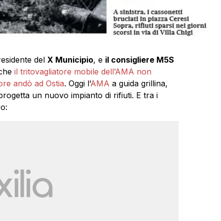
residente del
X Municipio
, e
il consigliere M5S
che
il tritovagliatore mobile dell’AMA non
atore andò ad Ostia
. Oggi l’
AMA
a guida grillina,
ogetta un nuovo impianto di rifiuti. E tra i
o: