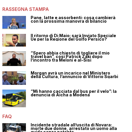
RASSEGNA STAMPA
Pane, latte e assorbenti: cosa cambierà
con la prossima manovra di bilancio
Il ritorno di Di Maio: sarà Inviato Speciale
Ue per la Regione del Golfo Persico?
“Spero abbia chiesto di togliere il mio
travel ban”, così Patrick Zaki dopo
l’incontro tra Meloni e al-Sisi
Morgan avrà un incarico nel Ministero
della Cultura, l’annuncio di Vittorio Sgarbi
“Mi hanno cacciata dal bus per il velo”: la
denuncia di Aicha a Modena
FAQ
Incidente stradale all’uscita di Novara:
morte due donne, arrestato un uomo alla
guida senza patente