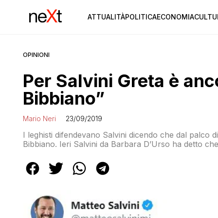
ATTUALITÀ
POLITICA
ECONOMIA
CULTU
OPINIONI
Per Salvini Greta è anc
Bibbiano”
Mario Neri
23/09/2019
I leghisti difendevano Salvini dicendo che dal palco d
Bibbiano. Ieri Salvini da Barbara D’Urso ha detto che
Pontida”.