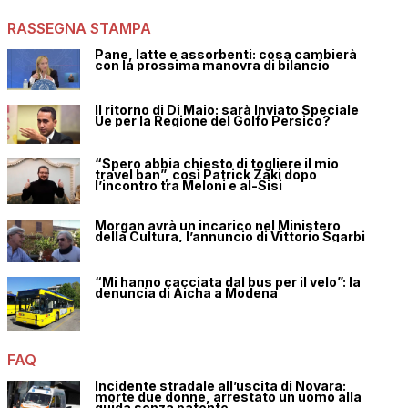
RASSEGNA STAMPA
Pane, latte e assorbenti: cosa cambierà
con la prossima manovra di bilancio
Il ritorno di Di Maio: sarà Inviato Speciale
Ue per la Regione del Golfo Persico?
“Spero abbia chiesto di togliere il mio
travel ban”, così Patrick Zaki dopo
l’incontro tra Meloni e al-Sisi
Morgan avrà un incarico nel Ministero
della Cultura, l’annuncio di Vittorio Sgarbi
“Mi hanno cacciata dal bus per il velo”: la
denuncia di Aicha a Modena
FAQ
Incidente stradale all’uscita di Novara:
morte due donne, arrestato un uomo alla
guida senza patente