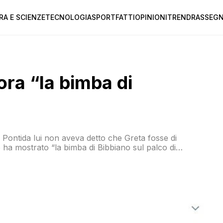
RA E SCIENZE
TECNOLOGIA
SPORT
FATTI
OPINIONI
TREND
RASSEGN
ora “la bimba di
i Pontida lui non aveva detto che Greta fosse di
 ha mostrato “la bimba di Bibbiano sul palco di