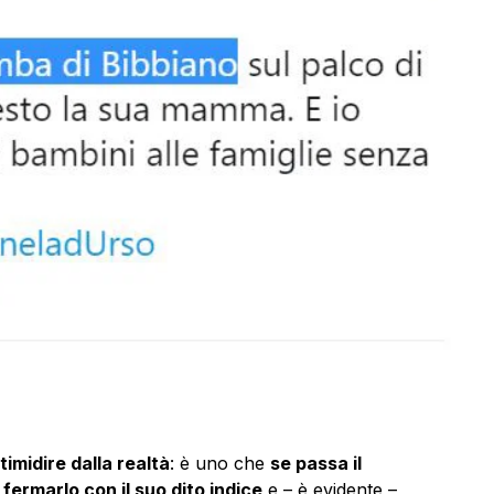
timidire dalla realtà
: è uno che
se passa il
fermarlo con il suo dito indice
e – è evidente –