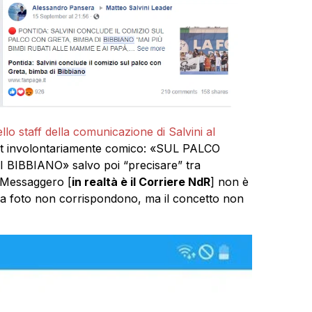
llo staff della comunicazione di Salvini al
t involontariamente comico: «SUL PALCO
IBBIANO» salvo poi “precisare” tra
l Messaggero [
in realtà è il Corriere NdR
] non è
o e la foto non corrispondono, ma il concetto non