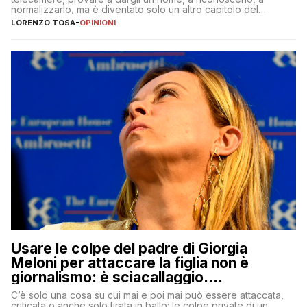
normalizzarlo, ma è diventato solo un altro capitolo del
copione
LORENZO TOSA
-
OPINIONI
Usare le colpe del padre di Giorgia
Meloni per attaccare la figlia non è
giornalismo: è sciacallaggio.
Dimostriamo di essere diversi
C’è solo una cosa su cui mai e poi mai può essere attaccata,
criticata o anche solo tirata in ballo: le colpe private di un