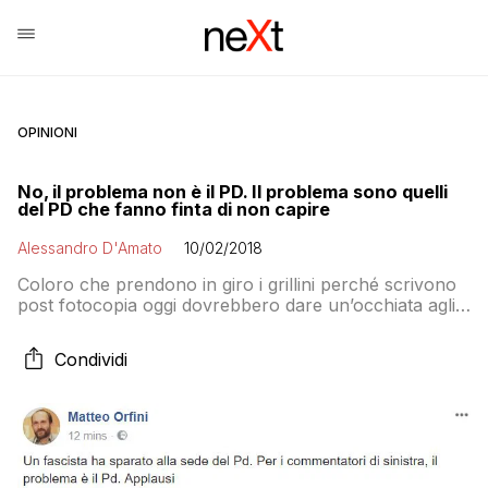
OPINIONI
No, il problema non è il PD. Il problema sono quelli
del PD che fanno finta di non capire
Alessandro D'Amato
10/02/2018
Coloro che prendono in giro i grillini perché scrivono
post fotocopia oggi dovrebbero dare un’occhiata agli
status di Matteo Orfini, Emanuele Fiano e Andrea
Romano. Il presidente del Partito Democratico e i due
Condividi
autorevoli parlamentari infatti oggi hanno scritto status
quasi identici nei quali parlano di Macerata, del fatto
che Luca Traini abbia sparato anche […]