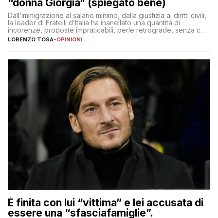
“donna Giorgia” (spiegato bene)
Dall’immigrazione al salario minimo, dalla giustizia ai diritti civili,
la leader di Fratelli d’Italia ha inanellato una quantità di
incorenze, proposte impraticabili, perle retrograde, senza che
nessuno – a destra come a sinistra – glielo abbia fatto notare
LORENZO TOSA
-
OPINIONI
È finita con lui “vittima” e lei accusata di
essere una “sfasciafamiglie”.