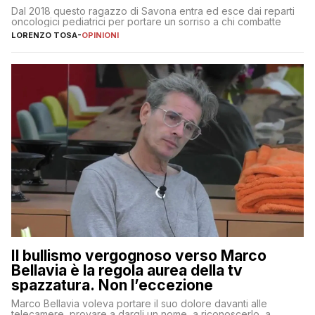
Dal 2018 questo ragazzo di Savona entra ed esce dai reparti
oncologici pediatrici per portare un sorriso a chi combatte
LORENZO TOSA
-
OPINIONI
Il bullismo vergognoso verso Marco
Bellavia è la regola aurea della tv
spazzatura. Non l’eccezione
Marco Bellavia voleva portare il suo dolore davanti alle
telecamere, provare a dargli un nome, a riconoscerlo, a