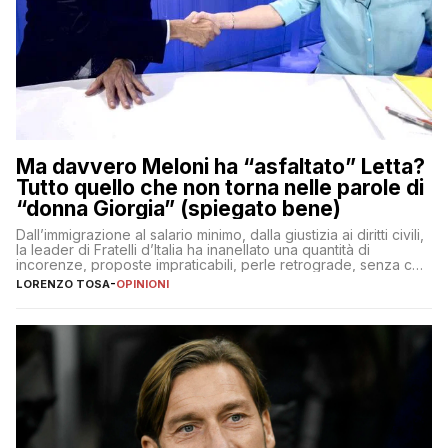
Ma davvero Meloni ha “asfaltato” Letta?
Tutto quello che non torna nelle parole di
“donna Giorgia” (spiegato bene)
Dall’immigrazione al salario minimo, dalla giustizia ai diritti civili,
la leader di Fratelli d’Italia ha inanellato una quantità di
incorenze, proposte impraticabili, perle retrograde, senza che
nessuno – a destra come a sinistra – glielo abbia fatto notare
LORENZO TOSA
-
OPINIONI