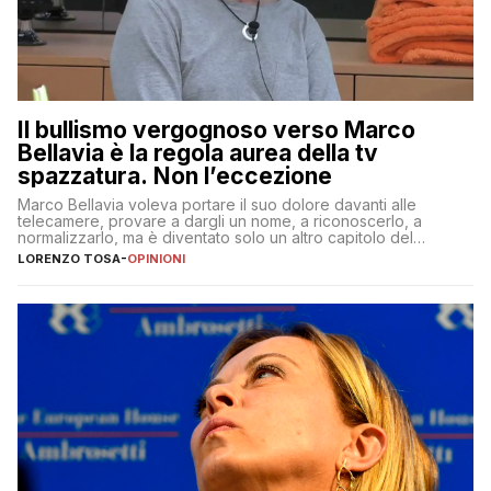
Il bullismo vergognoso verso Marco
Bellavia è la regola aurea della tv
spazzatura. Non l’eccezione
Marco Bellavia voleva portare il suo dolore davanti alle
telecamere, provare a dargli un nome, a riconoscerlo, a
normalizzarlo, ma è diventato solo un altro capitolo del
copione
LORENZO TOSA
-
OPINIONI