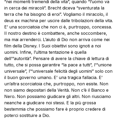
“nei momenti tremendi della vita”, quando “l’uomo va
in cerca dei miracoli”. Brecht diceva “sventurata la
terra che ha bisogno di eroi”. Vogliamo il miracolo, il
deus ex machina per uscire dalle tribolazioni della vita.
E’ una scorciatoia che non ci è, purtroppo, concessa.
Il nostro destino è combattere, anche soccombere,
ma mai arrenderci. L’aiuto di Dio non arriva come nei
film della Disney. I Suoi obiettivi sono ignoti a noi
uomini. Infine, l’ultima tentazione è quella
dell’“autorità”. Pensare di avere la chiave di lettura di
tutto, che si possa garantire “la pace a tutti”, l’“unione
universale”, l’“universale felicità degli uomini” solo con
il buon governo umano. E’ una tragica fallacia. E’
un’altra scorciatoia che, purtroppo, non esiste. Non
non siamo depositari della Verità. Non c’è il Bianco e
Nero. Non possiamo giudicare gli altri. Non riusciamo
neanche a giudicare noi stessi. E la più grossa
bestemmia che possiamo fare è proprio credere di
poterci sostituire a Dio.