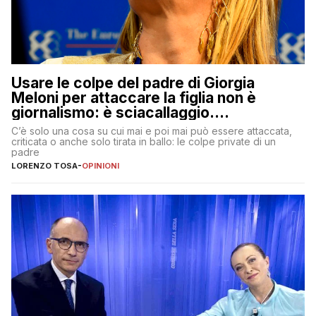
Usare le colpe del padre di Giorgia
Meloni per attaccare la figlia non è
giornalismo: è sciacallaggio.
Dimostriamo di essere diversi
C’è solo una cosa su cui mai e poi mai può essere attaccata,
criticata o anche solo tirata in ballo: le colpe private di un
padre
LORENZO TOSA
-
OPINIONI