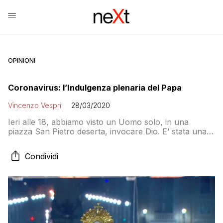
OPINIONI
Coronavirus: l’Indulgenza plenaria del Papa
Vincenzo Vespri
28/03/2020
Ieri alle 18, abbiamo visto un Uomo solo, in una
piazza San Pietro deserta, invocare Dio. E’ stata una
immagine che si prestava a molte suggestioni. Mi piace
pensare che il Papa, di fronte all’ostia consacrata,
Condividi
stesse riflettendo, stesse cercando di amare un Dio
molto diverso da quello che una mente umana possa
solo lontanamente […]