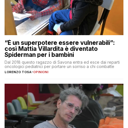
“È un superpotere essere vulnerabili”:
così Mattia Villardita è diventato
Spiderman per i bambini
Dal 2018 questo ragazzo di Savona entra ed esce dai reparti
oncologici pediatrici per portare un sorriso a chi combatte
LORENZO TOSA
-
OPINIONI