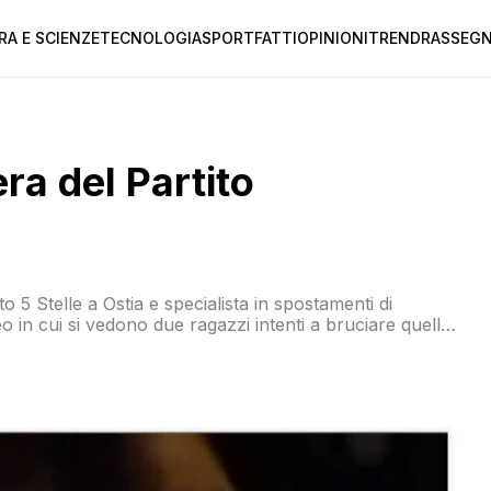
RA E SCIENZE
TECNOLOGIA
SPORT
FATTI
OPINIONI
TREND
RASSEGN
ra del Partito
5 Stelle a Ostia e specialista in spostamenti di
eo in cui si vedono due ragazzi intenti a bruciare quella
compagnando il tutto con un messaggio che parla della