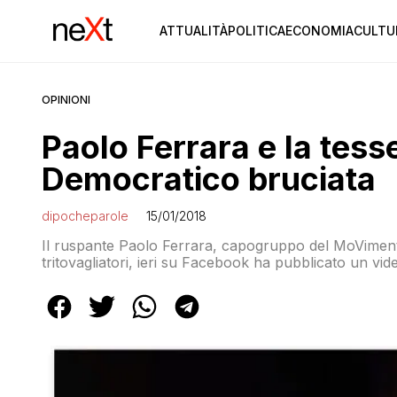
ATTUALITÀ
POLITICA
ECONOMIA
CULTU
OPINIONI
Paolo Ferrara e la tesse
Democratico bruciata
dipocheparole
15/01/2018
Il ruspante Paolo Ferrara, capogruppo del MoVimento 
tritovagliatori, ieri su Facebook ha pubblicato un vid
che sembra una tessera del Partito Democratico, ac
telefonata di De Benedetti a […]