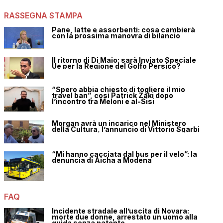
RASSEGNA STAMPA
Pane, latte e assorbenti: cosa cambierà
con la prossima manovra di bilancio
Il ritorno di Di Maio: sarà Inviato Speciale
Ue per la Regione del Golfo Persico?
“Spero abbia chiesto di togliere il mio
travel ban”, così Patrick Zaki dopo
l’incontro tra Meloni e al-Sisi
Morgan avrà un incarico nel Ministero
della Cultura, l’annuncio di Vittorio Sgarbi
“Mi hanno cacciata dal bus per il velo”: la
denuncia di Aicha a Modena
FAQ
Incidente stradale all’uscita di Novara:
morte due donne, arrestato un uomo alla
guida senza patente