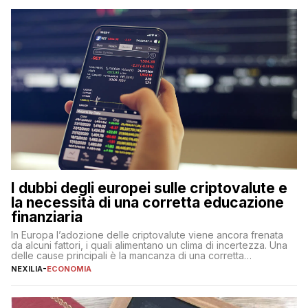
flessibilità e rendimento. Come funzionano […]
I dubbi degli europei sulle criptovalute e
la necessità di una corretta educazione
finanziaria
In Europa l’adozione delle criptovalute viene ancora frenata
da alcuni fattori, i quali alimentano un clima di incertezza. Una
delle cause principali è la mancanza di una corretta
educazione finanziaria, che impedisce ad una larga parte della
NEXILIA
-
ECONOMIA
popolazione di comprendere in modo adeguato il
funzionamento e le implicazioni di questi asset digitali. Dubbi
sulle criptovalute: […]