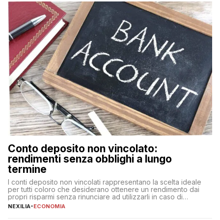
fare se non […]
Conto deposito non vincolato:
rendimenti senza obblighi a lungo
termine
I conti deposito non vincolati rappresentano la scelta ideale
per tutti coloro che desiderano ottenere un rendimento dai
propri risparmi senza rinunciare ad utilizzarli in caso di
necessità. A differenza delle forme vincolate tradizionali,
NEXILIA
-
ECONOMIA
questa tipologia consente di accedere alle somme versate in
qualsiasi momento, offrendo un equilibrio tra sicurezza,