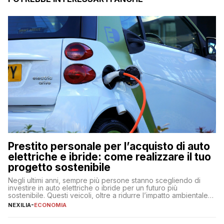
Prestito personale per l’acquisto di auto
elettriche e ibride: come realizzare il tuo
progetto sostenibile
Negli ultimi anni, sempre più persone stanno scegliendo di
investire in auto elettriche o ibride per un futuro più
sostenibile. Questi veicoli, oltre a ridurre l’impatto ambientale,
offrono vantaggi economici a lungo termine, come minori costi
NEXILIA
-
ECONOMIA
di gestione e benefici fiscali. Tuttavia, l’acquisto di un’auto
nuova rappresenta un impegno finanziario significativo. Come