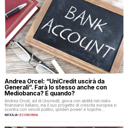
Andrea Orcel: “UniCredit uscirà da
Generali”. Farà lo stesso anche con
Mediobanca? E quando?
Andrea Orcel, ad di Unicredit, gioca con abilità nel risiko
finanziario italiano, ma il suo progetto di crescita europea si
scontra con vincoli politici, golden power e logiche
protezionistiche. Orcel e la mossa su Generali Andrea Orcel,
NEXILIA
-
ECONOMIA
ad di Unicredit, continua a sorprendere per la sua capacità di
muoversi con decisione in un contesto finanziario […]