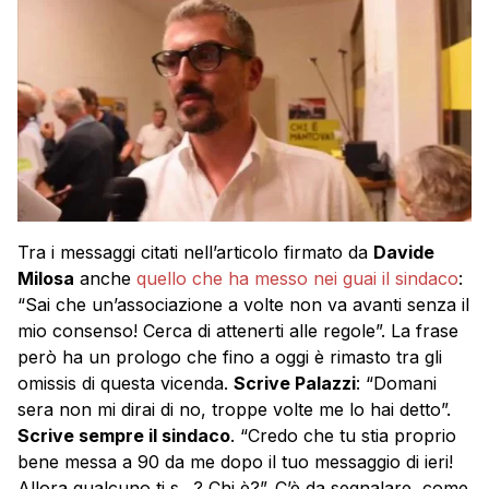
Tra i messaggi citati nell’articolo firmato da
Davide
Milosa
anche
quello che ha messo nei guai il sindaco
:
“Sai che un’associazione a volte non va avanti senza il
mio consenso! Cerca di attenerti alle regole”. La frase
però ha un prologo che fino a oggi è rimasto tra gli
omissis di questa vicenda.
Scrive Palazzi
: “Domani
sera non mi dirai di no, troppe volte me lo hai detto”.
Scrive sempre il sindaco
. “Credo che tu stia proprio
bene messa a 90 da me dopo il tuo messaggio di ieri!
Allora qualcuno ti s…? Chi è?”. C’è da segnalare, come