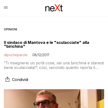
OPINIONI
Il sindaco di Mantova e le "sculacciate" alla
"birichina"
dipocheparole
08/12/2017
“Ti insegnerei un po’di cose, sei una birichina e staresti
bene sculacciata!”: così, secondo quanto riporta il
Fatto Quotidiano, si sarebbe rivolto il sindaco di
Mantova Mattia Palazzi – indagato per favori sessuali
Condividi
in cambio di fondi – nei messaggi Whatsapp scambiati
con la vicepresidente dell’associazione Mantua me
genuit che sono finiti al centro dell’inchiesta della […]