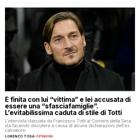
È finita con lui “vittima” e lei accusata di
essere una “sfasciafamiglie”.
L’evitabilissima caduta di stile di Totti
L’intervista rilasciata da Francesco Totti al Corriere della Sera
sta facendo discutere a causa di alcune dichiarazioni dell’ex
calciatore
LORENZO TOSA
-
OPINIONI