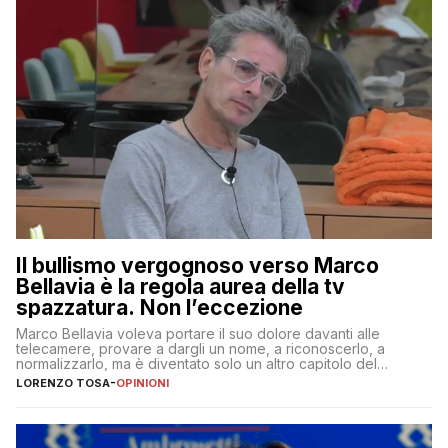
Il bullismo vergognoso verso Marco
Bellavia è la regola aurea della tv
spazzatura. Non l’eccezione
Marco Bellavia voleva portare il suo dolore davanti alle
telecamere, provare a dargli un nome, a riconoscerlo, a
normalizzarlo, ma è diventato solo un altro capitolo del
copione
LORENZO TOSA
-
OPINIONI