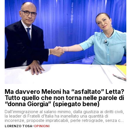
Ma davvero Meloni ha “asfaltato” Letta?
Tutto quello che non torna nelle parole di
“donna Giorgia” (spiegato bene)
Dall’immigrazione al salario minimo, dalla giustizia ai diritti civili,
la leader di Fratelli d’Italia ha inanellato una quantità di
incorenze, proposte impraticabili, perle retrograde, senza che
nessuno – a destra come a sinistra – glielo abbia fatto notare
LORENZO TOSA
-
OPINIONI