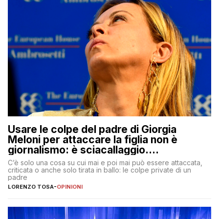
Usare le colpe del padre di Giorgia
Meloni per attaccare la figlia non è
giornalismo: è sciacallaggio.
Dimostriamo di essere diversi
C’è solo una cosa su cui mai e poi mai può essere attaccata,
criticata o anche solo tirata in ballo: le colpe private di un
padre
LORENZO TOSA
-
OPINIONI