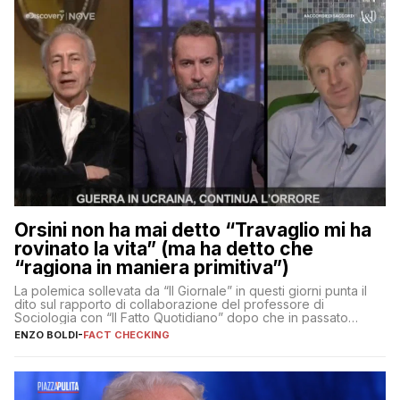
Orsini non ha mai detto “Travaglio mi ha
rovinato la vita” (ma ha detto che
“ragiona in maniera primitiva”)
La polemica sollevata da “Il Giornale” in questi giorni punta il
dito sul rapporto di collaborazione del professore di
Sociologia con “Il Fatto Quotidiano” dopo che in passato
erano volati stracci
ENZO BOLDI
-
FACT CHECKING