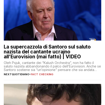
La supercazzola di Santoro sul saluto
nazista del cantante ucraino
all’Eurovision (mai fatto) | VIDEO
Oleh Psjuk, cantante dei “Kalush Orchestra”, non ha fatto il
saluto nazista abbandonando il palco dell’Eurovision. Anche se
Santoro sostiene sia “un’opinione” pensare che sia andata
così
NEXTQUOTIDIANO
-
FACT CHECKING