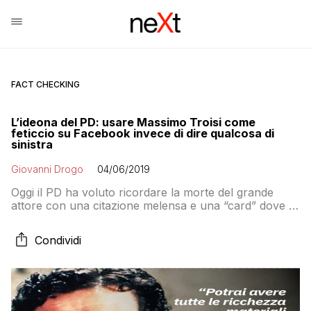
FACT CHECKING
L’ideona del PD: usare Massimo Troisi come
feticcio su Facebook invece di dire qualcosa di
sinistra
Giovanni Drogo
04/06/2019
Oggi il PD ha voluto ricordare la morte del grande
attore con una citazione melensa e una “card” dove il
simbolo del partito è stato accostato all’immagine di
Troisi. Molti si sono indignati e hanno criticato la scelta
Condividi
comunicativa. Ma non è che era proprio quello a cui
puntavano i social media manager del Partito
Democratico?