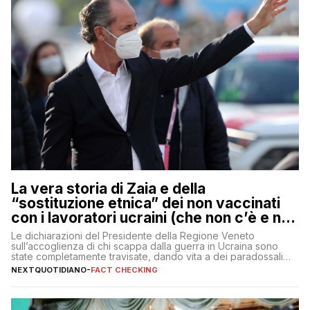
La vera storia di Zaia e della
“sostituzione etnica” dei non vaccinati
con i lavoratori ucraini (che non c’è e non
ci sarà)
Le dichiarazioni del Presidente della Regione Veneto
sull’accoglienza di chi scappa dalla guerra in Ucraina sono
state completamente travisate, dando vita a dei paradossali
falsi che girano sui social
NEXTQUOTIDIANO
-
FACT CHECKING