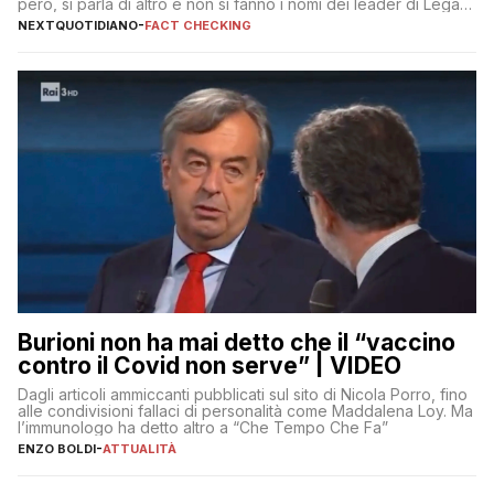
però, si parla di altro e non si fanno i nomi dei leader di Lega e
Fratelli d’Italia
NEXTQUOTIDIANO
-
FACT CHECKING
Burioni non ha mai detto che il “vaccino
contro il Covid non serve” | VIDEO
Dagli articoli ammiccanti pubblicati sul sito di Nicola Porro, fino
alle condivisioni fallaci di personalità come Maddalena Loy. Ma
l’immunologo ha detto altro a “Che Tempo Che Fa”
ENZO BOLDI
-
ATTUALITÀ