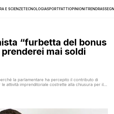
RA E SCIENZE
TECNOLOGIA
SPORT
FATTI
OPINIONI
TREND
RASSEGN
hista “furbetta del bonus
prenderei mai soldi
perché la parlamentare ha percepito il contributo di
attività imprenditoriale costrette alla chiusura per il
miliano Romeo, ieri motivando il provvedimento
 opportuno. La […]