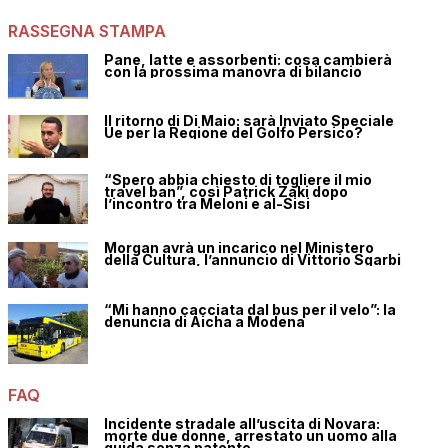
RASSEGNA STAMPA
Pane, latte e assorbenti: cosa cambierà
con la prossima manovra di bilancio
Il ritorno di Di Maio: sarà Inviato Speciale
Ue per la Regione del Golfo Persico?
“Spero abbia chiesto di togliere il mio
travel ban”, così Patrick Zaki dopo
l’incontro tra Meloni e al-Sisi
Morgan avrà un incarico nel Ministero
della Cultura, l’annuncio di Vittorio Sgarbi
“Mi hanno cacciata dal bus per il velo”: la
denuncia di Aicha a Modena
FAQ
Incidente stradale all’uscita di Novara:
morte due donne, arrestato un uomo alla
guida senza patente