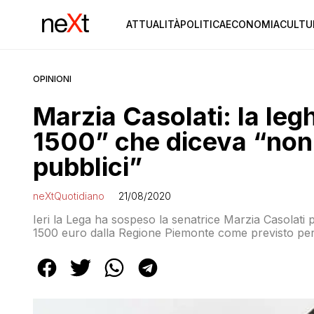
ATTUALITÀ
POLITICA
ECONOMIA
CULTU
OPINIONI
Marzia Casolati: la leg
1500” che diceva “non 
pubblici”
neXtQuotidiano
21/08/2020
Ieri la Lega ha sospeso la senatrice Marzia Casolati 
1500 euro dalla Regione Piemonte come previsto per le 
lockdown. Il capogruppo della Lega al Senato, Massi
spiegava che si è trattato di un comportamento non