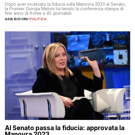
al 25 aprile”
Dopo aver incassato la fiducia sulla Manovra 2023 al Senato,
la Premier Giorgia Meloni ha tenuto la conferenza stampa di
fine anno di fronte a 45 giornalisti
ASIA BUCONI
-
POLITICA
Al Senato passa la fiducia: approvata la
Manovra 2023