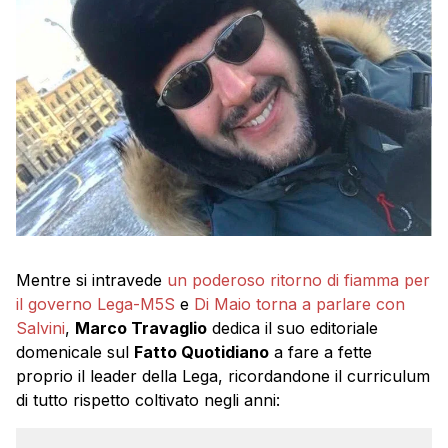
Mentre si intravede
un poderoso ritorno di fiamma per
il governo Lega-M5S
e
Di Maio torna a parlare con
Salvini
,
Marco Travaglio
dedica il suo editoriale
domenicale sul
Fatto Quotidiano
a fare a fette
proprio il leader della Lega, ricordandone il curriculum
di tutto rispetto coltivato negli anni: