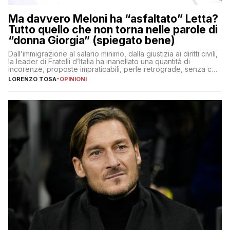
Ma davvero Meloni ha “asfaltato” Letta?
Tutto quello che non torna nelle parole di
“donna Giorgia” (spiegato bene)
Dall’immigrazione al salario minimo, dalla giustizia ai diritti civili,
la leader di Fratelli d’Italia ha inanellato una quantità di
incorenze, proposte impraticabili, perle retrograde, senza che
nessuno – a destra come a sinistra – glielo abbia fatto notare
LORENZO TOSA
-
OPINIONI