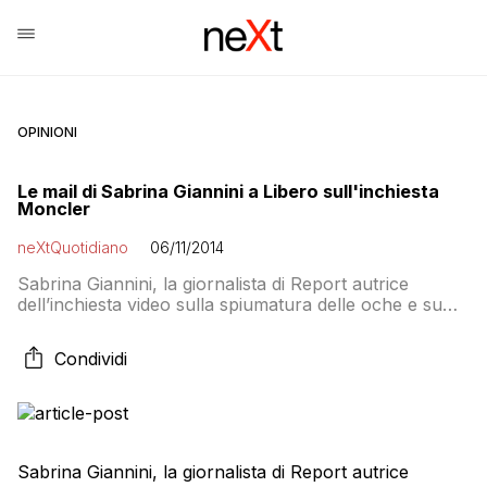
OPINIONI
Le mail di Sabrina Giannini a Libero sull'inchiesta
Moncler
neXtQuotidiano
06/11/2014
Sabrina Giannini, la giornalista di Report autrice
dell’inchiesta video sulla spiumatura delle oche e su
Moncler, ha inviato alcune email a Niccolò Petrali di
Libero, che ha scritto martedì un articolo critico e in
Condividi
difesa di Moncler. Libero le ha pubblicate oggi: Libero
avrebbe dovuto sentirmi prima di scrivere oggi la
difesa superficiale a moncler […]
Sabrina Giannini, la giornalista di Report autrice