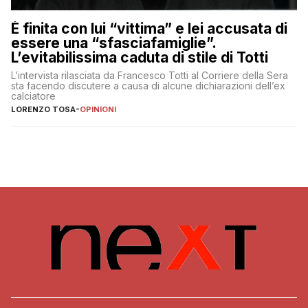
È finita con lui “vittima” e lei accusata di
essere una “sfasciafamiglie”.
L’evitabilissima caduta di stile di Totti
L’intervista rilasciata da Francesco Totti al Corriere della Sera
sta facendo discutere a causa di alcune dichiarazioni dell’ex
calciatore
LORENZO TOSA
-
OPINIONI