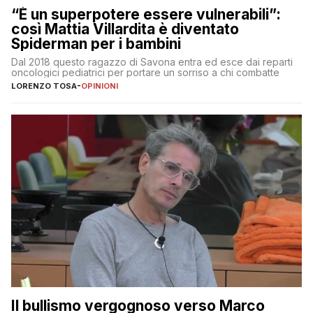
“È un superpotere essere vulnerabili”:
così Mattia Villardita è diventato
Spiderman per i bambini
Dal 2018 questo ragazzo di Savona entra ed esce dai reparti
oncologici pediatrici per portare un sorriso a chi combatte
LORENZO TOSA
-
OPINIONI
Il bullismo vergognoso verso Marco