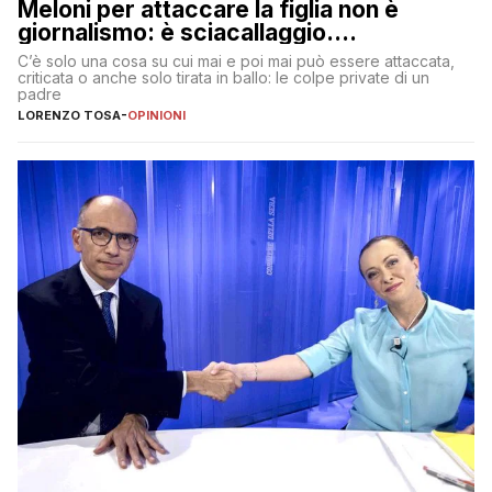
Meloni per attaccare la figlia non è
giornalismo: è sciacallaggio.
Dimostriamo di essere diversi
C’è solo una cosa su cui mai e poi mai può essere attaccata,
criticata o anche solo tirata in ballo: le colpe private di un
padre
LORENZO TOSA
-
OPINIONI