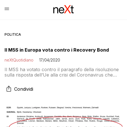
POLITICA
Il M5S in Europa vota contro i Recovery Bond
neXtQuotidiano
17/04/2020
Il M5S ha votato contro il paragrafo della risoluzione
sulla risposta dell’Ue alla crisi del Coronavirus che
chiedeva la creazione di Recovery Bond all’interno del
bilancio comunitario. Il testo del paragrafo 17 della
Condividi
risoluzione, che è comunque stato approvato a larga
maggioranza, chiede alla Commissione “un pacchetto
massiccio per la ripresa e la ricostruzione di
investimenti per sostenere l’economia europea dopo la
crisi”