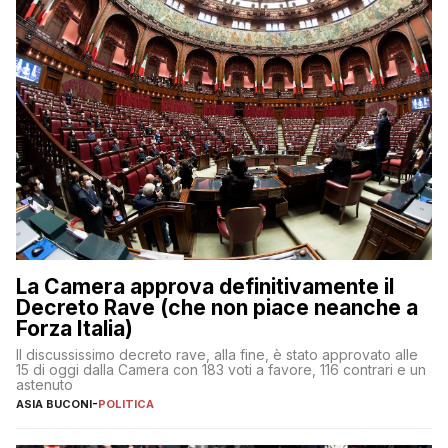
La Camera approva definitivamente il
Decreto Rave (che non piace neanche a
Forza Italia)
Il discussissimo decreto rave, alla fine, è stato approvato alle
15 di oggi dalla Camera con 183 voti a favore, 116 contrari e un
astenuto
ASIA BUCONI
-
POLITICA