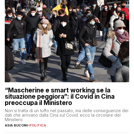
“Mascherine e smart working se la
situazione peggiora”: il Covid in Cina
preoccupa il Ministero
Non si tratta di un tuffo nel passato, ma delle conseguenze dei
dati che arrivano dalla Cina sul Covid: ecco la circolare del
Ministero
ASIA BUCONI
-
POLITICA