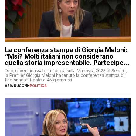
La conferenza stampa di Giorgia Meloni:
“Msi? Molti italiani non considerano
quella storia impresentabile. Parteciperò
al 25 aprile”
Dopo aver incassato la fiducia sulla Manovra 2023 al Senato,
la Premier Giorgia Meloni ha tenuto la conferenza stampa di
fine anno di fronte a 45 giornalisti
ASIA BUCONI
-
POLITICA