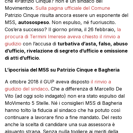
che «Patrizio Cinque? non è un sindaco del
Movimento».
Sulla pagina ufficiale del Comune
Patrizio Cinque risulta ancora essere un esponente del
M5S,
autosospeso
. Non espulso, né fuoriuscito.
Cos’era successo? Il giorno prima, il 26 febbraio,
la
procura di Termini Imerese aveva chiesto il rinvio a
giudizio
con l’accusa di
turbativa d’asta, falso, abuso
d’ufficio, rivelazione di segreto d’ufficio e omissione
di atti d’ufficio
.
L’ipocrisia del M5S su Patrizio Cinque e Bagheria
A ottobre 2018 il GUP aveva disposto
il rinvio a
giudizio del sindaco
. Che a differenza di Marcello De
Vito (ad oggi solo indagato) non era stato espulso dal
MoVimento 5 Stelle. Né i consiglieri M5S di Bagheria
hanno tolto la fiducia al sindaco che ha potuto così
continuare a lavorare fino a fine mandato. Del resto
anche la scelta di candidare una sua assessora è
alquanto strana. Senza nulla togliere ai meriti della