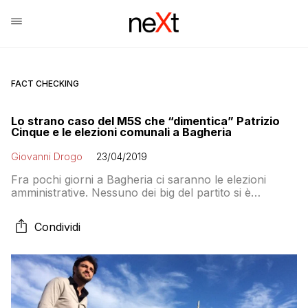
FACT CHECKING
Lo strano caso del M5S che “dimentica” Patrizio
Cinque e le elezioni comunali a Bagheria
Giovanni Drogo
23/04/2019
Fra pochi giorni a Bagheria ci saranno le elezioni
amministrative. Nessuno dei big del partito si è
schierato a fianco del candidato sindaco pentastellato,
che non è Patrizio Cinque, autosospeso da più di un
Condividi
anno ma tranquillamente al governo del comune
nonostante il rinvio a giudizio e la vicenda degli abusi
edilizi nella casa di famiglia