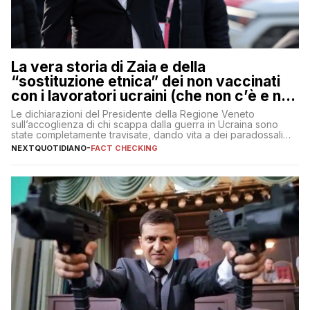
La vera storia di Zaia e della
“sostituzione etnica” dei non vaccinati
con i lavoratori ucraini (che non c’è e non
ci sarà)
Le dichiarazioni del Presidente della Regione Veneto
sull’accoglienza di chi scappa dalla guerra in Ucraina sono
state completamente travisate, dando vita a dei paradossali
falsi che girano sui social
NEXTQUOTIDIANO
-
FACT CHECKING