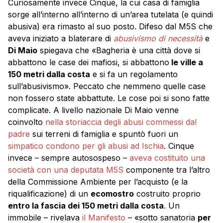
Curiosamente invece Cinque, la cui casa di famiglia
sorge all’interno all’interno di un’area tutelata (e quindi
abusiva) era rimasto al suo posto. Difeso dal M5S che
aveva iniziato a blaterare di
abusivismo di necessità
e
Di Maio
spiegava che «Bagheria è una città dove si
abbattono le case dei mafiosi, si abbattono
le ville a
150 metri dalla costa
e si fa un regolamento
sull’abusivismo». Peccato che nemmeno quelle case
non fossero state abbattute. Le cose poi si sono fatte
complicate. A livello nazionale Di Maio venne
coinvolto
nella storiaccia degli abusi commessi dal
padre
sui terreni di famiglia e spuntò fuori un
simpatico condono per gli abusi ad Ischia
. Cinque
invece – sempre autosospeso –
aveva costituito una
società con una deputata M5S
componente tra l’altro
della Commissione Ambiente per l’acquisto (e la
riqualificazione) di un
ecomostro
costruito proprio
entro la fascia dei 150 metri dalla costa
. Un
immobile – rivelava
il Manifesto
– «sotto sanatoria
per