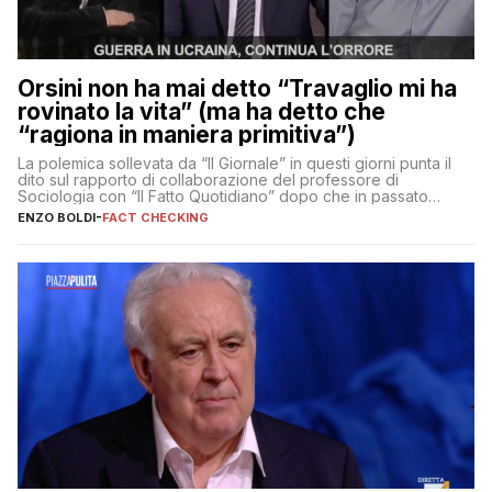
Orsini non ha mai detto “Travaglio mi ha
rovinato la vita” (ma ha detto che
“ragiona in maniera primitiva”)
La polemica sollevata da “Il Giornale” in questi giorni punta il
dito sul rapporto di collaborazione del professore di
Sociologia con “Il Fatto Quotidiano” dopo che in passato
erano volati stracci
ENZO BOLDI
-
FACT CHECKING