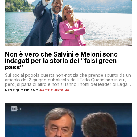
Non è vero che Salvini e Meloni sono
indagati per la storia dei “falsi green
pass”
Sui social popola questa non-notizia che prende spunto da un
articolo del 2 giugno pubblicato da Il Fatto Quotidiano in cui,
però, si parla di altro e non si fanno i nomi dei leader di Lega e
Fratelli d’Italia
NEXTQUOTIDIANO
-
FACT CHECKING