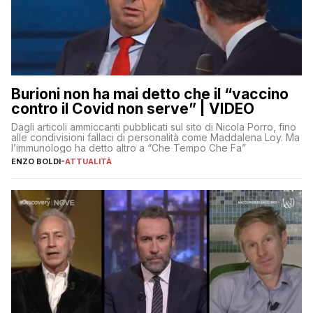
Burioni non ha mai detto che il “vaccino
contro il Covid non serve” | VIDEO
Dagli articoli ammiccanti pubblicati sul sito di Nicola Porro, fino
alle condivisioni fallaci di personalità come Maddalena Loy. Ma
l’immunologo ha detto altro a “Che Tempo Che Fa”
ENZO BOLDI
-
ATTUALITÀ