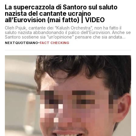
La supercazzola di Santoro sul saluto
nazista del cantante ucraino
all’Eurovision (mai fatto) | VIDEO
Oleh Psjuk, cantante dei “Kalush Orchestra”, non ha fatto il
saluto nazista abbandonando il palco dell’Eurovision. Anche se
Santoro sostiene sia “un’opinione” pensare che sia andata
così
NEXTQUOTIDIANO
-
FACT CHECKING