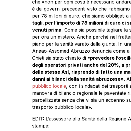
che «non per ogni cosa è necessario andare
è dei governi precedenti visto che «abbiamo t
per 78 milioni di euro, che siamo obbligati a
tagli, per l’importo di 78 milioni di euro c
venuti prima.
Come sia possibile tagliare la s
per ora un mistero. Anche perché nel frat
piano per la sanità varato dalla giunta. In un
Anaao-Assomed Abruzzo denuncia come ai due 
Chieti sia stato chiesto di «
prevedere l’oscill
degli operatori privati anche del 20%, a p
delle stesse Asl, riaprendo di fatto una ma
danni ai bilanci della sanità abruzzese».
Al
pubblico locale
, con i sindacati dei traspor
manovra di bilancio regionale le paventate ri
parcellizzate senza che vi sia un accenno sull
trasporto pubblico locale».
EDIT: L’assessore alla Sanità della Regione
stampa: