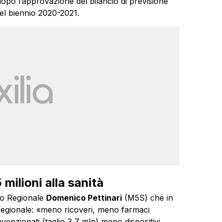
dopo l’approvazione del bilancio di previsione
l biennio 2020-2021.
 milioni alla sanità
lio Regionale
Domenico Pettinari
(M5S) che in
à regionale: «meno ricoveri, meno farmaci
venzionati (taglio 3,7 mln) meno dispositivi