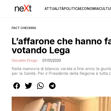
ATTUALITÀ
POLITICA
ECONOMIA
CULTU
FACT CHECKING
L’affarone che hanno fa
votando Lega
Giovanni Drogo
07/01/2020
Nella manovra di bilancio varata a fine anno la giunta 
per la Sanità. Per il Presidente della Regione è tutta c
l’Abruzzo è uscito dal commissariamento nel 2016 e nel