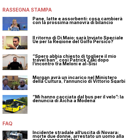
RASSEGNA STAMPA
Pane, latte e assorbenti: cosa cambierà
con la prossima manovra di bilancio
Il ritorno di Di Maio: sarà Inviato Speciale
Ue per la Regione del Golfo Persico?
“Spero abbia chiesto di togliere il mio
travel ban”, così Patrick Zaki dopo
l’incontro tra Meloni e al-Sisi
Morgan avrà un incarico nel Ministero
della Cultura, l’annuncio di Vittorio Sgarbi
“Mi hanno cacciata dal bus per il velo”: la
denuncia di Aicha a Modena
FAQ
Incidente stradale all’uscita di Novara:
morte due donne, arrestato un uomo alla
guida senza patente