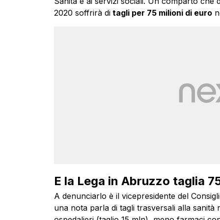
Sanità e ai servizi sociali. Un comparto che 
2020 soffrirà di
tagli per 75 milioni di euro
ne
E la Lega in Abruzzo taglia 75
A denunciarlo è il vicepresidente del Consig
una nota parla di tagli trasversali alla sanit
ospedalieri (taglio 15 mln), meno farmaci con