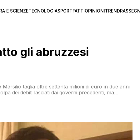
RA E SCIENZE
TECNOLOGIA
SPORT
FATTI
OPINIONI
TREND
RASSEGN
tto gli abruzzesi
Marsilio taglia oltre settanta milioni di euro in due anni
olpa dei debiti lasciati dai governi precedenti, ma
 2018 era stato raggiunto l’equilibrio di bilancio