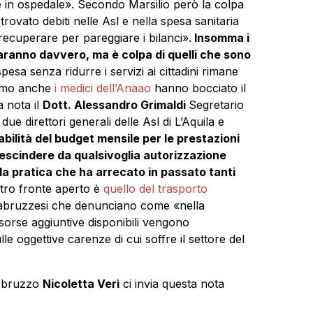
 in ospedale». Secondo Marsilio però la colpa
rovato debiti nelle Asl e nella spesa sanitaria
 recuperare per pareggiare i bilanci».
Insomma i
i saranno davvero, ma è colpa di quelli che sono
pesa senza ridurre i servizi ai cittadini rimane
temo anche
i medici dell’Anaao
hanno bocciato il
a nota il
Dott. Alessandro Grimaldi
Segretario
direttori generali delle Asl di L’Aquila e
abilità del budget mensile per le prestazioni
rescindere da qualsivoglia autorizzazione
la pratica che ha arrecato in passato tanti
tro fronte aperto è
quello del trasporto
ti abruzzesi che denunciano come «nella
sorse aggiuntive disponibili vengono
e oggettive carenze di cui soffre il settore del
 Abruzzo
Nicoletta Verì
ci invia questa nota