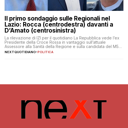
Il primo sondaggio sulle Regionali nel
Lazio: Rocca (centrodestra) davanti a
D’Amato (centrosinistra)
La rilevazione di IZI per il quotidiano La Repubblica vede l’ex
Presidente della Croce Rossa in vantaggio sull’attuale
Assessore alla Sanità della Regione e sulla candidata del M5S
Donatella Bianchi
NEXTQUOTIDIANO
-
POLITICA