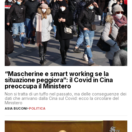
“Mascherine e smart working se la
situazione peggiora”: il Covid in Cina
preoccupa il Ministero
Non si tratta di un tuffo nel passato, ma delle conseguenze dei
dati che arrivano dalla Cina sul Covid: ecco la circolare del
Ministero
ASIA BUCONI
-
POLITICA