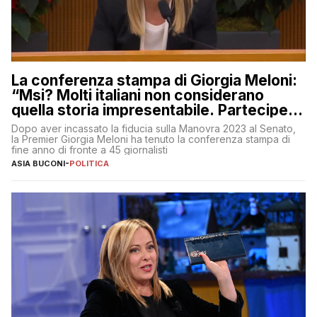
La conferenza stampa di Giorgia Meloni:
“Msi? Molti italiani non considerano
quella storia impresentabile. Parteciperò
al 25 aprile”
Dopo aver incassato la fiducia sulla Manovra 2023 al Senato,
la Premier Giorgia Meloni ha tenuto la conferenza stampa di
fine anno di fronte a 45 giornalisti
ASIA BUCONI
-
POLITICA