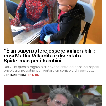
“È un superpotere essere vulnerabili”:
così Mattia Villardita è diventato
Spiderman per i bambini
Dal 2018 questo ragazzo di Savona entra ed esce dai reparti
oncologici pediatrici per portare un sorriso a chi combatte
LORENZO TOSA
-
OPINIONI