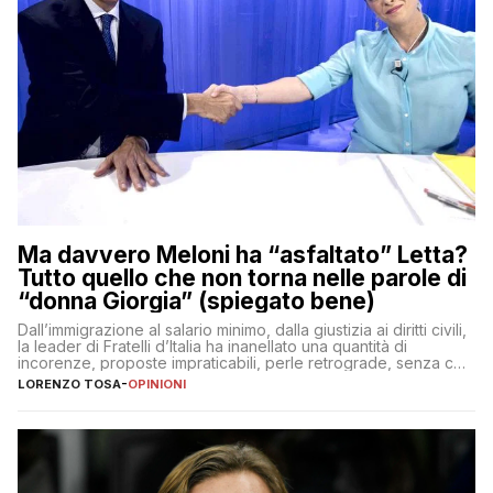
Ma davvero Meloni ha “asfaltato” Letta?
Tutto quello che non torna nelle parole di
“donna Giorgia” (spiegato bene)
Dall’immigrazione al salario minimo, dalla giustizia ai diritti civili,
la leader di Fratelli d’Italia ha inanellato una quantità di
incorenze, proposte impraticabili, perle retrograde, senza che
nessuno – a destra come a sinistra – glielo abbia fatto notare
LORENZO TOSA
-
OPINIONI