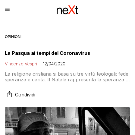
OPINIONI
La Pasqua ai tempi del Coronavirus
Vincenzo Vespri
12/04/2020
La religione cristiana si basa su tre virtù teologali: fede,
speranza e carità. Il Natale rappresenta la speranza di
un mondo migliore e di una umanità in cammino verso
una futuro migliore. La speranza è la virtù che dà
Condividi
senso alla vita, che dà gioia. Non è esclusiva dei
cristiani ma, in maniera solo formalmente […]