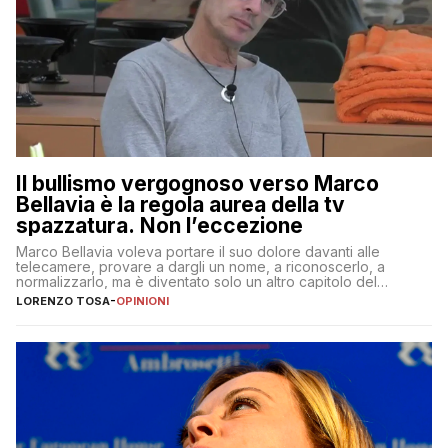
Il bullismo vergognoso verso Marco
Bellavia è la regola aurea della tv
spazzatura. Non l’eccezione
Marco Bellavia voleva portare il suo dolore davanti alle
telecamere, provare a dargli un nome, a riconoscerlo, a
normalizzarlo, ma è diventato solo un altro capitolo del
copione
LORENZO TOSA
-
OPINIONI