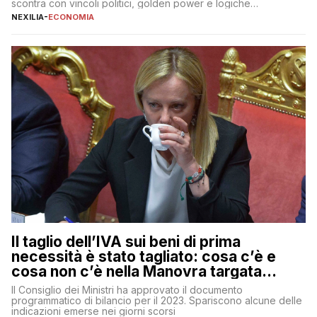
scontra con vincoli politici, golden power e logiche
protezionistiche. Orcel e la mossa su Generali Andrea Orcel,
NEXILIA
-
ECONOMIA
ad di Unicredit, continua a sorprendere per la sua capacità di
muoversi con decisione in un contesto finanziario […]
Il taglio dell’IVA sui beni di prima
necessità è stato tagliato: cosa c’è e
cosa non c’è nella Manovra targata
Meloni
Il Consiglio dei Ministri ha approvato il documento
programmatico di bilancio per il 2023. Spariscono alcune delle
indicazioni emerse nei giorni scorsi