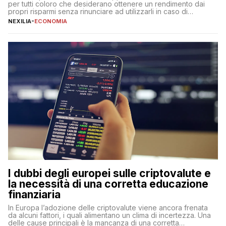
per tutti coloro che desiderano ottenere un rendimento dai
propri risparmi senza rinunciare ad utilizzarli in caso di
necessità. A differenza delle forme vincolate tradizionali,
NEXILIA
-
ECONOMIA
questa tipologia consente di accedere alle somme versate in
qualsiasi momento, offrendo un equilibrio tra sicurezza,
flessibilità e rendimento. Come funzionano […]
I dubbi degli europei sulle criptovalute e
la necessità di una corretta educazione
finanziaria
In Europa l’adozione delle criptovalute viene ancora frenata
da alcuni fattori, i quali alimentano un clima di incertezza. Una
delle cause principali è la mancanza di una corretta