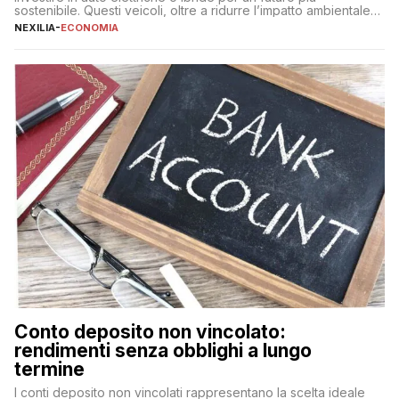
sostenibile. Questi veicoli, oltre a ridurre l’impatto ambientale,
offrono vantaggi economici a lungo termine, come minori costi
NEXILIA
-
ECONOMIA
di gestione e benefici fiscali. Tuttavia, l’acquisto di un’auto
nuova rappresenta un impegno finanziario significativo. Come
fare se non […]
Conto deposito non vincolato:
rendimenti senza obblighi a lungo
termine
I conti deposito non vincolati rappresentano la scelta ideale