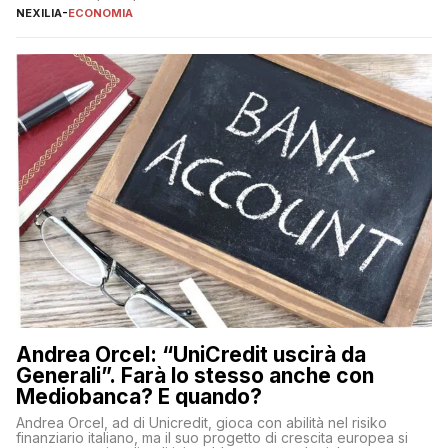
educazione finanziaria, che impedisce ad una larga parte della
NEXILIA
-
ECONOMIA
popolazione di comprendere in modo adeguato il
funzionamento e le implicazioni di questi asset digitali. Dubbi
sulle criptovalute: […]
Andrea Orcel: “UniCredit uscirà da
Generali”. Farà lo stesso anche con
Mediobanca? E quando?
Andrea Orcel, ad di Unicredit, gioca con abilità nel risiko
finanziario italiano, ma il suo progetto di crescita europea si