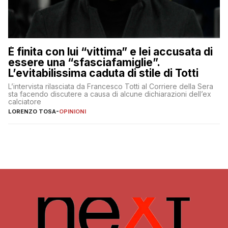
È finita con lui “vittima” e lei accusata di
essere una “sfasciafamiglie”.
L’evitabilissima caduta di stile di Totti
L’intervista rilasciata da Francesco Totti al Corriere della Sera
sta facendo discutere a causa di alcune dichiarazioni dell’ex
calciatore
LORENZO TOSA
-
OPINIONI