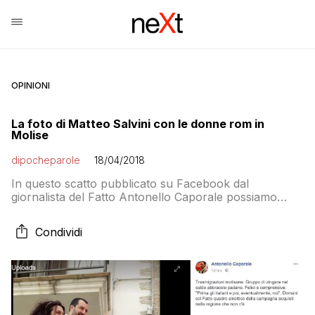
OPINIONI
La foto di Matteo Salvini con le donne rom in
Molise
dipocheparole
18/04/2018
In questo scatto pubblicato su Facebook dal
giornalista del Fatto Antonello Caporale possiamo
ammirare Matteo Salvini in posa con alcune donne
rom molisane mentre è in pieno svolgimento la
Condividi
campagna elettorale di quello che è stato
soprannominato l’«Ohio d’Italia» visto che il risultato
delle elezioni potrebbe essere importante ai fini della
formazione del nuovo governo. […]