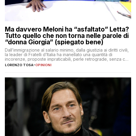
Ma davvero Meloni ha “asfaltato” Letta?
Tutto quello che non torna nelle parole di
“donna Giorgia” (spiegato bene)
Dall’immigrazione al salario minimo, dalla giustizia ai diritti civili,
la leader di Fratelli d’Italia ha inanellato una quantità di
incorenze, proposte impraticabili, perle retrograde, senza che
nessuno – a destra come a sinistra – glielo abbia fatto notare
LORENZO TOSA
-
OPINIONI