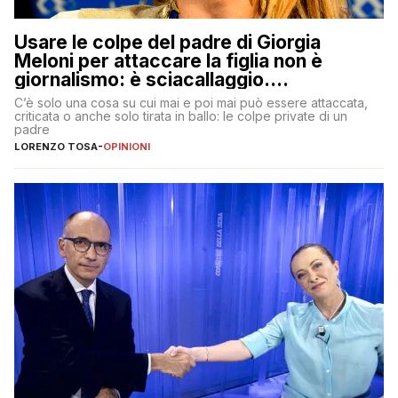
Usare le colpe del padre di Giorgia
Meloni per attaccare la figlia non è
giornalismo: è sciacallaggio.
Dimostriamo di essere diversi
C’è solo una cosa su cui mai e poi mai può essere attaccata,
criticata o anche solo tirata in ballo: le colpe private di un
padre
LORENZO TOSA
-
OPINIONI