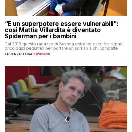
“È un superpotere essere vulnerabili”:
così Mattia Villardita è diventato
Spiderman per i bambini
Dal 2018 questo ragazzo di Savona entra ed esce dai reparti
oncologici pediatrici per portare un sorriso a chi combatte
LORENZO TOSA
-
OPINIONI