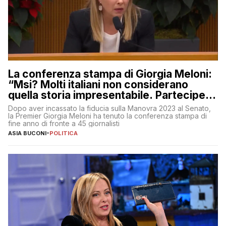
La conferenza stampa di Giorgia Meloni:
“Msi? Molti italiani non considerano
quella storia impresentabile. Parteciperò
al 25 aprile”
Dopo aver incassato la fiducia sulla Manovra 2023 al Senato,
la Premier Giorgia Meloni ha tenuto la conferenza stampa di
fine anno di fronte a 45 giornalisti
ASIA BUCONI
-
POLITICA