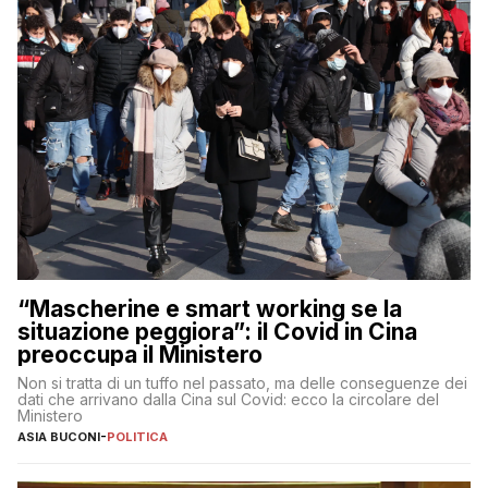
“Mascherine e smart working se la
situazione peggiora”: il Covid in Cina
preoccupa il Ministero
Non si tratta di un tuffo nel passato, ma delle conseguenze dei
dati che arrivano dalla Cina sul Covid: ecco la circolare del
Ministero
ASIA BUCONI
-
POLITICA