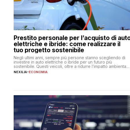
Prestito personale per l’acquisto di aut
elettriche e ibride: come realizzare il
tuo progetto sostenibile
Negli ultimi anni, sempre più persone stanno scegliendo di
investire in auto elettriche o ibride per un futuro più
sostenibile. Questi veicoli, oltre a ridurre l’impatto ambientale
offrono vantaggi economici a lungo termine, come minori
NEXILIA
-
ECONOMIA
costi di gestione e benefici fiscali. Tuttavia, l’acquisto di
un’auto nuova rappresenta un impegno finanziario
significativo. Come fare se non […]