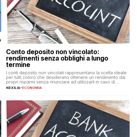
o
Conto deposito non vincolato:
rendimenti senza obblighi a lungo
termine
,
I conti deposito non vincolati rappresentano la scelta ideale
per tutti coloro che desiderano ottenere un rendimento dai
propri risparmi senza rinunciare ad utilizzarli in caso di
necessità. A differenza delle forme vincolate tradizionali,
NEXILIA
-
ECONOMIA
questa tipologia consente di accedere alle somme versate in
qualsiasi momento, offrendo un equilibrio tra sicurezza,
flessibilità e rendimento. Come funzionano […]