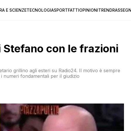
RA E SCIENZE
TECNOLOGIA
SPORT
FATTI
OPINIONI
TREND
RASSEGN
i Stefano con le frazioni
etario grillino agli esteri su Radio24. Il motivo è sempre
i numeri fondamentali per il giudizio