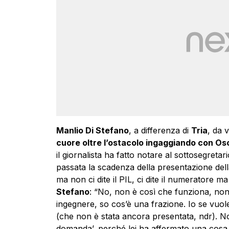
Manlio Di Stefano
, a differenza di
Tria
, da 
cuore oltre l’ostacolo ingaggiando con Os
il giornalista ha fatto notare al sottosegreta
passata la scadenza della presentazione della 
ma non ci dite il PIL, ci dite il numeratore m
Stefano
: “No, non è così che funziona, no
ingegnere, so cos’è una frazione. Io se vuole
(che non è stata ancora presentata, ndr). Non
domanda’, perché lei ha affermato una cosa f