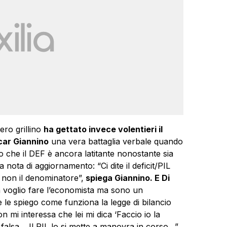
vero grillino
ha gettato invece volentieri il
car Giannino
una vera battaglia verbale quando
rio che il DEF è ancora latitante nonostante sia
nota di aggiornamento: “Ci dite il deficit/PIL
a non il denominatore”,
spiega Giannino. E Di
n voglio fare l’economista ma sono un
 le spiego come funziona la legge di bilancio
 mi interessa che lei mi dica ‘Faccio io la
alsa… Il PIL lo si mette a manovra in corso…”.