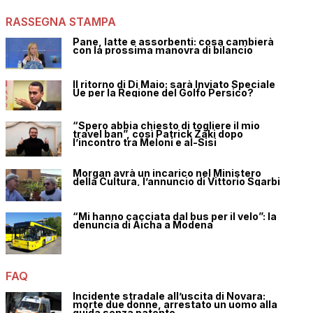
RASSEGNA STAMPA
Pane, latte e assorbenti: cosa cambierà
con la prossima manovra di bilancio
Il ritorno di Di Maio: sarà Inviato Speciale
Ue per la Regione del Golfo Persico?
“Spero abbia chiesto di togliere il mio
travel ban”, così Patrick Zaki dopo
l’incontro tra Meloni e al-Sisi
Morgan avrà un incarico nel Ministero
della Cultura, l’annuncio di Vittorio Sgarbi
“Mi hanno cacciata dal bus per il velo”: la
denuncia di Aicha a Modena
FAQ
Incidente stradale all’uscita di Novara:
morte due donne, arrestato un uomo alla
guida senza patente