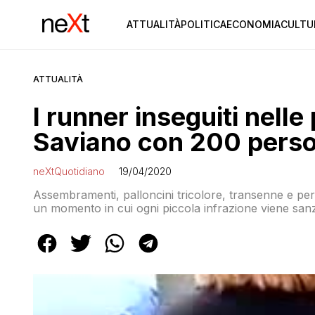
ATTUALITÀ
POLITICA
ECONOMIA
CULTU
ATTUALITÀ
I runner inseguiti nelle 
Saviano con 200 perso
neXtQuotidiano
19/04/2020
Assembramenti, palloncini tricolore, transenne e perf
un momento in cui ogni piccola infrazione viene san
funerali. Il tutto mentre evidentemente le forze del
magari impegnate a seguire le tracce di chi fa jogging 