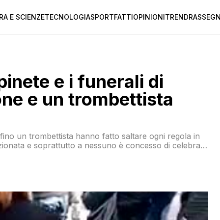
RA E SCIENZE
TECNOLOGIA
SPORT
FATTI
OPINIONI
TREND
RASSEGN
pinete e i funerali di
ne e un trombettista
ino un trombettista hanno fatto saltare ogni regola in
zionata e soprattutto a nessuno è concesso di celebrare
l’ordine non c’erano e se c’erano dormivano o erano
solitario