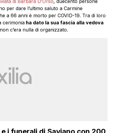
inviata di Barbara D’Urso
, duecento persone
no per dare l’ultimo saluto a Carmine
e a 66 anni è morto per COVID-19. Tra di loro
a cerimonia
ha dato la sua fascia alla vedova
 non c’era nulla di organizzato.
e e i funerali di Saviano con 200