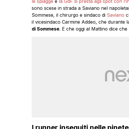
le spiagge
e
la GdF si presta agli spot con l’
sono scese in strada a Saviano nel napoleta
Sommese, il chirurgo e sindaco di
Saviano
ch
il vicesindaco Carmine Addeo, che durante l
di Sommese
. E che oggi al Mattino dice che
I runner inseguiti nelle pinet