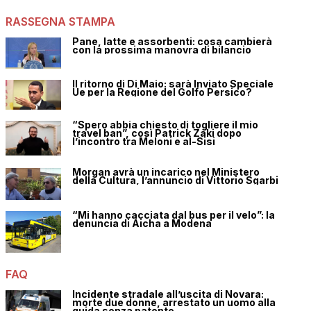
RASSEGNA STAMPA
Pane, latte e assorbenti: cosa cambierà
con la prossima manovra di bilancio
Il ritorno di Di Maio: sarà Inviato Speciale
Ue per la Regione del Golfo Persico?
“Spero abbia chiesto di togliere il mio
travel ban”, così Patrick Zaki dopo
l’incontro tra Meloni e al-Sisi
Morgan avrà un incarico nel Ministero
della Cultura, l’annuncio di Vittorio Sgarbi
“Mi hanno cacciata dal bus per il velo”: la
denuncia di Aicha a Modena
FAQ
Incidente stradale all’uscita di Novara:
morte due donne, arrestato un uomo alla
guida senza patente