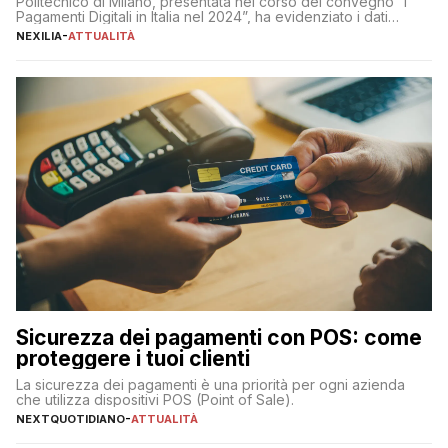
Politecnico di Milano, presentata nel corso del convegno “I
Pagamenti Digitali in Italia nel 2024”, ha evidenziato i dati
definitivi del primo semestre 2024 relativamente alle
NEXILIA
-
ATTUALITÀ
transazioni dei pagamenti digitali con carta nel nostro Paese:
223 miliardi di euro. Si ritiene che il totale relativo ai 12 mesi […]
Sicurezza dei pagamenti con POS: come
proteggere i tuoi clienti
La sicurezza dei pagamenti è una priorità per ogni azienda
che utilizza dispositivi POS (Point of Sale).
NEXTQUOTIDIANO
-
ATTUALITÀ