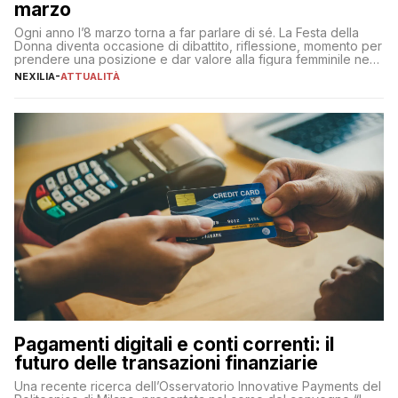
marzo
Ogni anno l’8 marzo torna a far parlare di sé. La Festa della
Donna diventa occasione di dibattito, riflessione, momento per
prendere una posizione e dar valore alla figura femminile nella
sua complessità e crucialità. A lanciare un messaggio “forte e
NEXILIA
-
ATTUALITÀ
chiaro” quest’anno è stato anche Pier Silvio Berlusconi,
amministratore delegato di Mediaset, che ha […]
Pagamenti digitali e conti correnti: il
futuro delle transazioni finanziarie
Una recente ricerca dell’Osservatorio Innovative Payments del