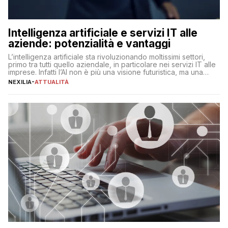
Intelligenza artificiale e servizi IT alle
aziende: potenzialità e vantaggi
L’intelligenza artificiale sta rivoluzionando moltissimi settori,
primo tra tutti quello aziendale, in particolare nei servizi IT alle
imprese. Infatti l’AI non è più una visione futuristica, ma una
realtà operativa che sta portando a un cambio significativo in
NEXILIA
-
ATTUALITÀ
ogni ambito. L’inserimento delle tecnologie di intelligenza
artificiale porta non solo all’ottimizzazione di diverse
operazioni, bensì comporta […]