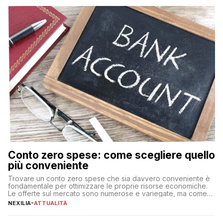
Conto zero spese: come scegliere quello
più conveniente
Trovare un conto zero spese che sia davvero conveniente è
fondamentale per ottimizzare le proprie risorse economiche.
Le offerte sul mercato sono numerose e variegate, ma come
individuare quella più adatta alle proprie esigenze senza
NEXILIA
-
ATTUALITÀ
incorrere in costi nascosti? Optare per un conto zero spese
significa eliminare le spese di gestione che spesso incidono