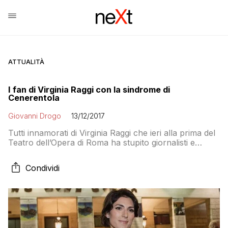
ATTUALITÀ
I fan di Virginia Raggi con la sindrome di
Cenerentola
Giovanni Drogo
13/12/2017
Tutti innamorati di Virginia Raggi che ieri alla prima del
Teatro dell’Opera di Roma ha stupito giornalisti e
spettatori con un abito che ha fatto perdere la testa ai
fan del MoVimento 5 Stelle che hanno
Condividi
improvvisamente dimenticato l’albero Spelacchio, la
metro che non va (o è una zucca trainata dai topi?) e i
bandi fantasma