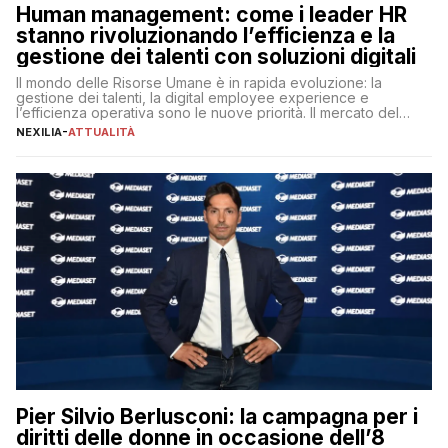
Human management: come i leader HR
stanno rivoluzionando l’efficienza e la
gestione dei talenti con soluzioni digitali
Il mondo delle Risorse Umane è in rapida evoluzione: la
gestione dei talenti, la digital employee experience e
l’efficienza operativa sono le nuove priorità. Il mercato del
lavoro, d’altra parte, è sempre più competitivo con una lotta
NEXILIA
-
ATTUALITÀ
per aggiudicarsi i talenti più validi che si intensifica e le
aspettative dei dipendenti in continua evoluzione. I […]
Pier Silvio Berlusconi: la campagna per i
diritti delle donne in occasione dell’8