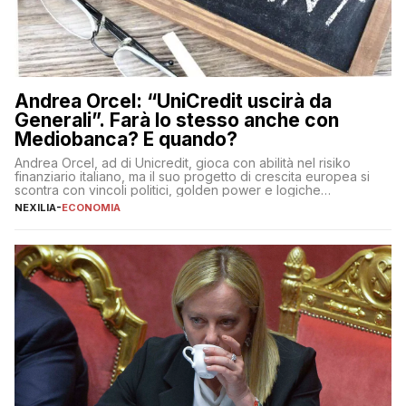
Andrea Orcel: “UniCredit uscirà da
Generali”. Farà lo stesso anche con
Mediobanca? E quando?
Andrea Orcel, ad di Unicredit, gioca con abilità nel risiko
finanziario italiano, ma il suo progetto di crescita europea si
scontra con vincoli politici, golden power e logiche
protezionistiche. Orcel e la mossa su Generali Andrea Orcel,
NEXILIA
-
ECONOMIA
ad di Unicredit, continua a sorprendere per la sua capacità di
muoversi con decisione in un contesto finanziario […]