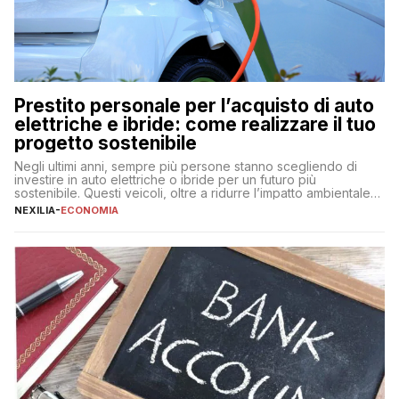
Prestito personale per l’acquisto di auto
elettriche e ibride: come realizzare il tuo
progetto sostenibile
Negli ultimi anni, sempre più persone stanno scegliendo di
investire in auto elettriche o ibride per un futuro più
sostenibile. Questi veicoli, oltre a ridurre l’impatto ambientale,
offrono vantaggi economici a lungo termine, come minori costi
NEXILIA
-
ECONOMIA
di gestione e benefici fiscali. Tuttavia, l’acquisto di un’auto
nuova rappresenta un impegno finanziario significativo. Come
fare se non […]