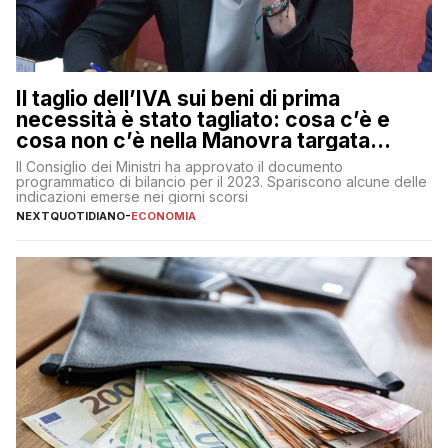
Il taglio dell’IVA sui beni di prima
necessità è stato tagliato: cosa c’è e
cosa non c’è nella Manovra targata
Meloni
Il Consiglio dei Ministri ha approvato il documento
programmatico di bilancio per il 2023. Spariscono alcune delle
indicazioni emerse nei giorni scorsi
NEXTQUOTIDIANO
-
ECONOMIA