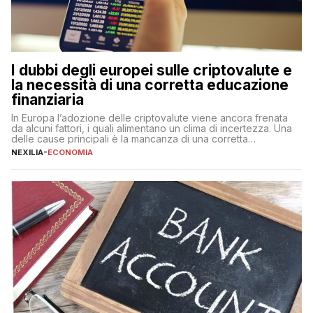
I dubbi degli europei sulle criptovalute e
la necessità di una corretta educazione
finanziaria
In Europa l’adozione delle criptovalute viene ancora frenata
da alcuni fattori, i quali alimentano un clima di incertezza. Una
delle cause principali è la mancanza di una corretta
educazione finanziaria, che impedisce ad una larga parte della
NEXILIA
-
ECONOMIA
popolazione di comprendere in modo adeguato il
funzionamento e le implicazioni di questi asset digitali. Dubbi
sulle criptovalute: […]