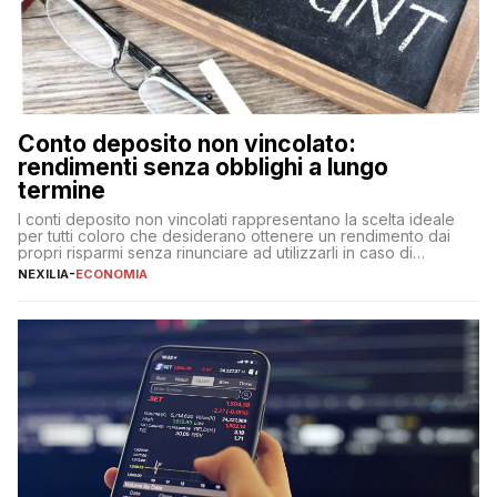
Conto deposito non vincolato:
rendimenti senza obblighi a lungo
termine
I conti deposito non vincolati rappresentano la scelta ideale
per tutti coloro che desiderano ottenere un rendimento dai
propri risparmi senza rinunciare ad utilizzarli in caso di
necessità. A differenza delle forme vincolate tradizionali,
NEXILIA
-
ECONOMIA
questa tipologia consente di accedere alle somme versate in
qualsiasi momento, offrendo un equilibrio tra sicurezza,
flessibilità e rendimento. Come funzionano […]