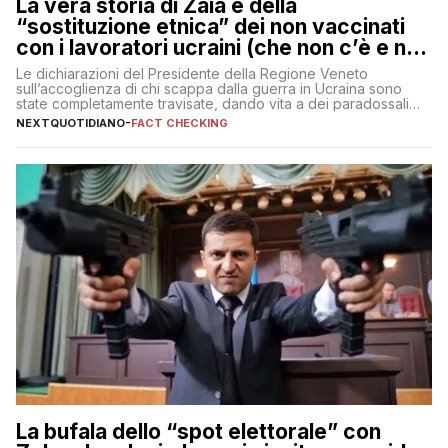
La vera storia di Zaia e della
“sostituzione etnica” dei non vaccinati
con i lavoratori ucraini (che non c’è e non
ci sarà)
Le dichiarazioni del Presidente della Regione Veneto
sull’accoglienza di chi scappa dalla guerra in Ucraina sono
state completamente travisate, dando vita a dei paradossali
falsi che girano sui social
NEXTQUOTIDIANO
-
FACT CHECKING
La bufala dello “spot elettorale” con