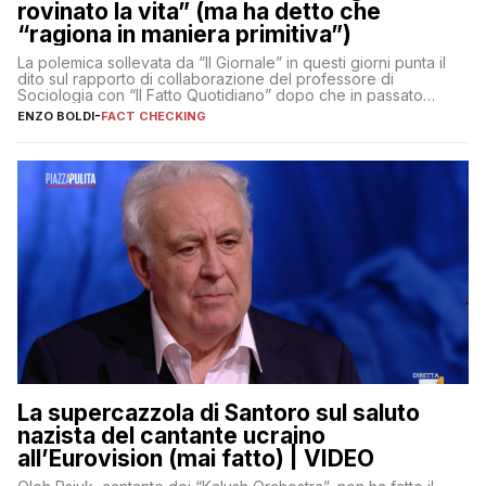
rovinato la vita” (ma ha detto che
“ragiona in maniera primitiva”)
La polemica sollevata da “Il Giornale” in questi giorni punta il
dito sul rapporto di collaborazione del professore di
Sociologia con “Il Fatto Quotidiano” dopo che in passato
erano volati stracci
ENZO BOLDI
-
FACT CHECKING
La supercazzola di Santoro sul saluto
nazista del cantante ucraino
all’Eurovision (mai fatto) | VIDEO