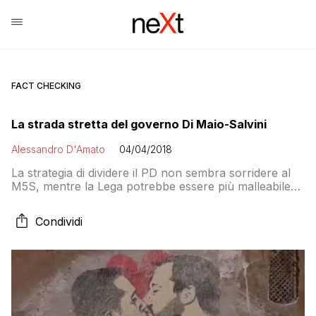
FACT CHECKING
La strada stretta del governo Di Maio-Salvini
Alessandro D'Amato
04/04/2018
La strategia di dividere il PD non sembra sorridere al
M5S, mentre la Lega potrebbe essere più malleabile
dopo aver incassato la vittoria in Friuli. Con tre
ministeri di peso l’accordo Salvini-Di Maio potrebbe
Condividi
essere possibile