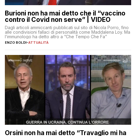
Burioni non ha mai detto che il “vaccino
contro il Covid non serve” | VIDEO
Dagli articoli ammiccanti pubblicati sul sito di Nicola Porro, fino
alle condivisioni fallaci di personalità come Maddalena Loy. Ma
l’immunologo ha detto altro a “Che Tempo Che Fa”
ENZO BOLDI
-
ATTUALITÀ
Orsini non ha mai detto “Travaglio mi ha