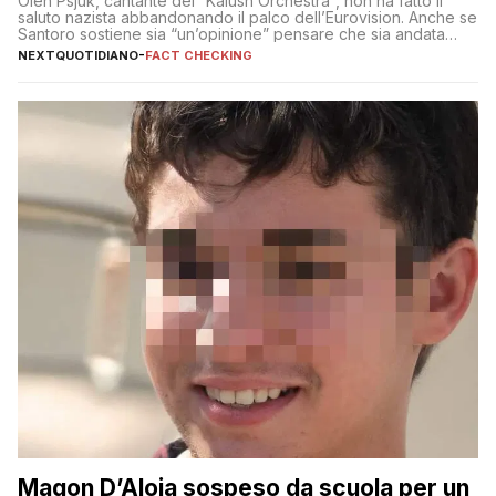
Oleh Psjuk, cantante dei “Kalush Orchestra”, non ha fatto il
saluto nazista abbandonando il palco dell’Eurovision. Anche se
Santoro sostiene sia “un’opinione” pensare che sia andata
così
NEXTQUOTIDIANO
-
FACT CHECKING
Magon D’Aloia sospeso da scuola per un