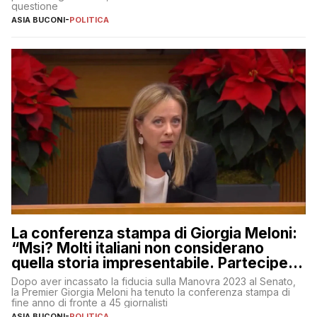
questione
ASIA BUCONI
-
POLITICA
La conferenza stampa di Giorgia Meloni:
“Msi? Molti italiani non considerano
quella storia impresentabile. Parteciperò
al 25 aprile”
Dopo aver incassato la fiducia sulla Manovra 2023 al Senato,
la Premier Giorgia Meloni ha tenuto la conferenza stampa di
fine anno di fronte a 45 giornalisti
ASIA BUCONI
-
POLITICA