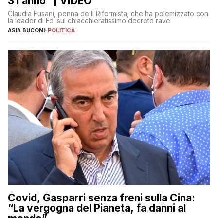
3 l’anno” | VIDEO
Claudia Fusani, penna de Il Riformista, che ha polemizzato con
la leader di FdI sul chiacchieratissimo decreto rave
ASIA BUCONI
-
POLITICA
Covid, Gasparri senza freni sulla Cina:
“La vergogna del Pianeta, fa danni al