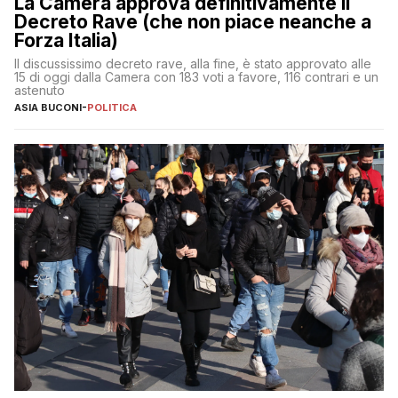
La Camera approva definitivamente il
Decreto Rave (che non piace neanche a
Forza Italia)
Il discussissimo decreto rave, alla fine, è stato approvato alle
15 di oggi dalla Camera con 183 voti a favore, 116 contrari e un
astenuto
ASIA BUCONI
-
POLITICA