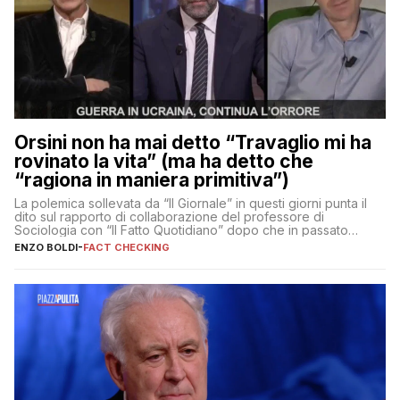
Orsini non ha mai detto “Travaglio mi ha
rovinato la vita” (ma ha detto che
“ragiona in maniera primitiva”)
La polemica sollevata da “Il Giornale” in questi giorni punta il
dito sul rapporto di collaborazione del professore di
Sociologia con “Il Fatto Quotidiano” dopo che in passato
erano volati stracci
ENZO BOLDI
-
FACT CHECKING