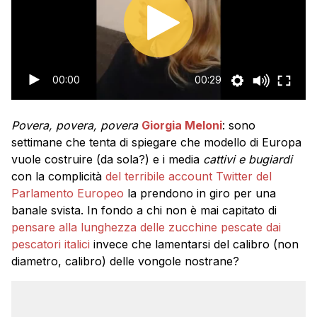
00:00
00:29
Povera, povera, povera
Giorgia Meloni
: sono
settimane che tenta di spiegare che modello di Europa
vuole costruire (da sola?) e i media
cattivi e bugiardi
con la complicità
del terribile account Twitter del
Parlamento Europeo
la prendono in giro per una
banale svista. In fondo a chi non è mai capitato di
pensare alla lunghezza delle zucchine pescate dai
pescatori italici
invece che lamentarsi del calibro (non
diametro, calibro) delle vongole nostrane?