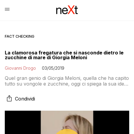
FACT CHECKING
La clamorosa fregatura che si nasconde dietro le
zucchine di mare di Giorgia Meloni
Giovanni Drogo
03/05/2019
Quel gran genio di Giorgia Meloni, quella che ha capito
tutto su vongole e zucchine, oggi ci spiega la sua idea
di sovranismo. Secondo Fratelli d’Italia uno stato
sovrano è quello che si occupa di decidere in maniera
Condividi
sovrana sulla lunghezza delle zucchine e poi cedere
la sovranità nazionale per quanto riguarda il controllo
dei confini e la politica estera. Ma non erano sovranisti
quelli di FdI?