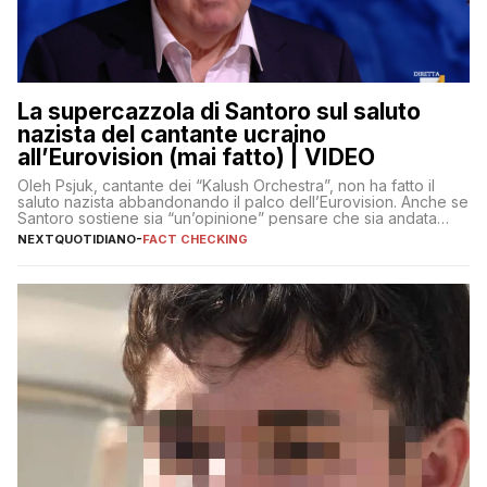
La supercazzola di Santoro sul saluto
nazista del cantante ucraino
all’Eurovision (mai fatto) | VIDEO
Oleh Psjuk, cantante dei “Kalush Orchestra”, non ha fatto il
saluto nazista abbandonando il palco dell’Eurovision. Anche se
Santoro sostiene sia “un’opinione” pensare che sia andata
così
NEXTQUOTIDIANO
-
FACT CHECKING