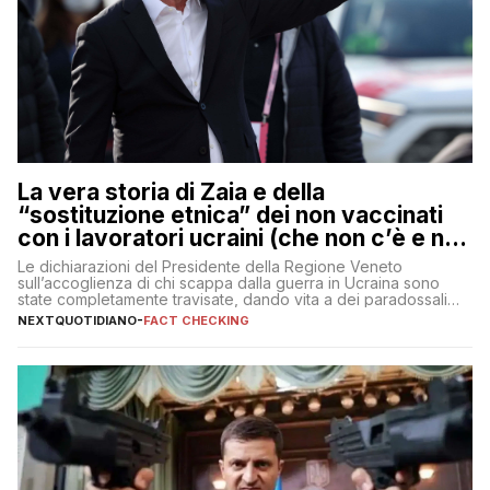
La vera storia di Zaia e della
“sostituzione etnica” dei non vaccinati
con i lavoratori ucraini (che non c’è e non
ci sarà)
Le dichiarazioni del Presidente della Regione Veneto
sull’accoglienza di chi scappa dalla guerra in Ucraina sono
state completamente travisate, dando vita a dei paradossali
falsi che girano sui social
NEXTQUOTIDIANO
-
FACT CHECKING