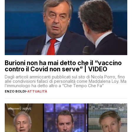
Burioni non ha mai detto che il “vaccino
contro il Covid non serve” | VIDEO
Dagli articoli ammiccanti pubblicati sul sito di Nicola Porro, fino
alle condivisioni fallaci di personalità come Maddalena Loy. Ma
l’immunologo ha detto altro a “Che Tempo Che Fa”
ENZO BOLDI
-
ATTUALITÀ