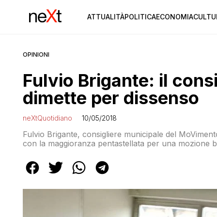
ATTUALITÀ
POLITICA
ECONOMIA
CULTU
OPINIONI
Fulvio Brigante: il cons
dimette per dissenso
neXtQuotidiano
10/05/2018
Fulvio Brigante, consigliere municipale del MoVimento 
con la maggioranza pentastellata per una mozione boc
hanno partecipato anche genitori ed operatori delle s
deciso di bocciare la mozione presentata dalle oppos