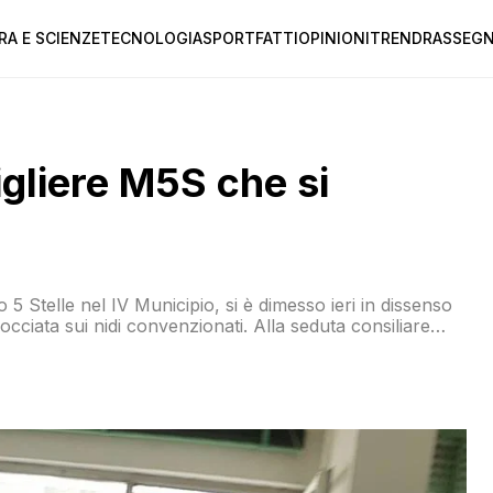
RA E SCIENZE
TECNOLOGIA
SPORT
FATTI
OPINIONI
TREND
RASSEGN
igliere M5S che si
5 Stelle nel IV Municipio, si è dimesso ieri in dissenso
ciata sui nidi convenzionati. Alla seduta consiliare
trutture interessate e il sindacato UGL. “Il M5S ha
izioni […]