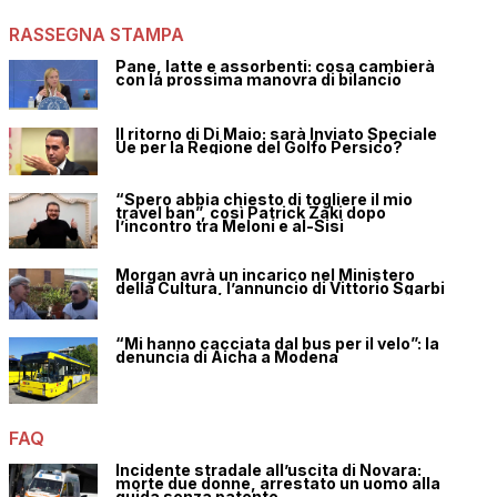
RASSEGNA STAMPA
Pane, latte e assorbenti: cosa cambierà
con la prossima manovra di bilancio
Il ritorno di Di Maio: sarà Inviato Speciale
Ue per la Regione del Golfo Persico?
“Spero abbia chiesto di togliere il mio
travel ban”, così Patrick Zaki dopo
l’incontro tra Meloni e al-Sisi
Morgan avrà un incarico nel Ministero
della Cultura, l’annuncio di Vittorio Sgarbi
“Mi hanno cacciata dal bus per il velo”: la
denuncia di Aicha a Modena
FAQ
Incidente stradale all’uscita di Novara:
morte due donne, arrestato un uomo alla
guida senza patente