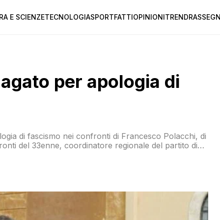
RA E SCIENZE
TECNOLOGIA
SPORT
FATTI
OPINIONI
TREND
RASSEGN
agato per apologia di
ogia di fascismo nei confronti di Francesco Polacchi, di
ronti del 33enne, coordinatore regionale del partito di
 Regione Piemonte hanno presentato un esposto. “Io