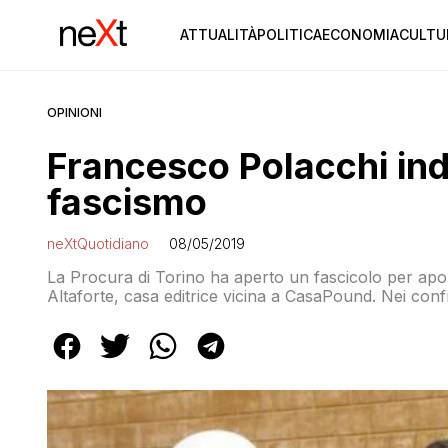
ATTUALITÀ
POLITICA
ECONOMIA
CULTU
OPINIONI
Francesco Polacchi ind
fascismo
neXtQuotidiano
08/05/2019
La Procura di Torino ha aperto un fascicolo per apol
Altaforte, casa editrice vicina a CasaPound. Nei conf
estrema destra in Lombardia, la Città di Torino e la
sono fascista”, “l’antifascismo è il […]