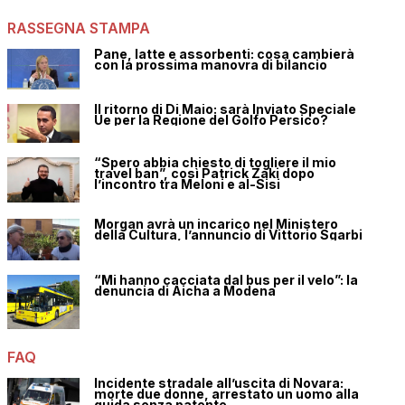
RASSEGNA STAMPA
Pane, latte e assorbenti: cosa cambierà
con la prossima manovra di bilancio
Il ritorno di Di Maio: sarà Inviato Speciale
Ue per la Regione del Golfo Persico?
“Spero abbia chiesto di togliere il mio
travel ban”, così Patrick Zaki dopo
l’incontro tra Meloni e al-Sisi
Morgan avrà un incarico nel Ministero
della Cultura, l’annuncio di Vittorio Sgarbi
“Mi hanno cacciata dal bus per il velo”: la
denuncia di Aicha a Modena
FAQ
Incidente stradale all’uscita di Novara:
morte due donne, arrestato un uomo alla
guida senza patente