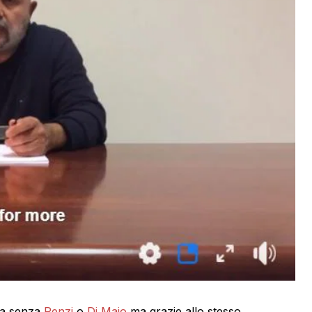
ta senza
Renzi
o
Di Maio
ma grazie allo stesso