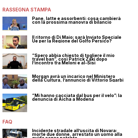
RASSEGNA STAMPA
Pane, latte e assorbenti: cosa cambierà
con la prossima manovra di bilancio
Il ritorno di Di Maio: sarà Inviato Speciale
Ue per la Regione del Golfo Persico?
“Spero abbia chiesto di togliere il mio
travel ban”, così Patrick Zaki dopo
l’incontro tra Meloni e al-Sisi
Morgan avrà un incarico nel Ministero
della Cultura, l’annuncio di Vittorio Sgarbi
“Mi hanno cacciata dal bus per il velo”: la
denuncia di Aicha a Modena
FAQ
Incidente stradale all’uscita di Novara:
morte due donne, arrestato un uomo alla
guida senza patente