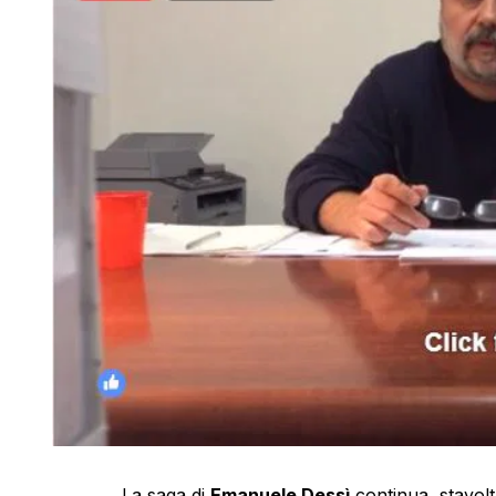
La saga di
Emanuele Dessì
continua, stavol