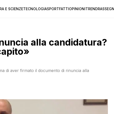
RA E SCIENZE
TECNOLOGIA
SPORT
FATTI
OPINIONI
TREND
RASSEGN
nuncia alla candidatura?
capito»
ma di aver firmato il documento di rinuncia alla